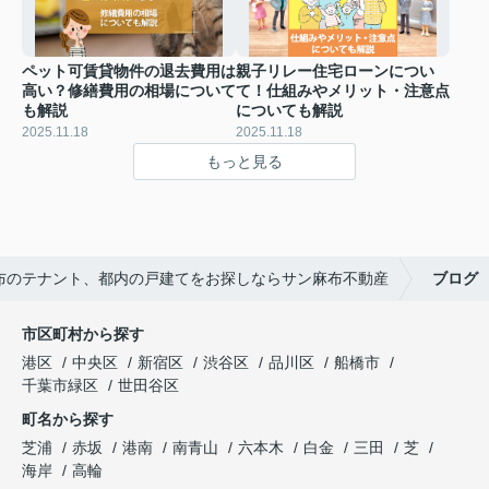
ペット可賃貸物件の退去費用は
親子リレー住宅ローンについ
高い？修繕費用の相場について
て！仕組みやメリット・注意点
も解説
についても解説
2025.11.18
2025.11.18
もっと見る
布のテナント、都内の戸建てをお探しならサン麻布不動産
ブログ
市区町村から探す
港区
中央区
新宿区
渋谷区
品川区
船橋市
千葉市緑区
世田谷区
町名から探す
芝浦
赤坂
港南
南青山
六本木
白金
三田
芝
海岸
高輪