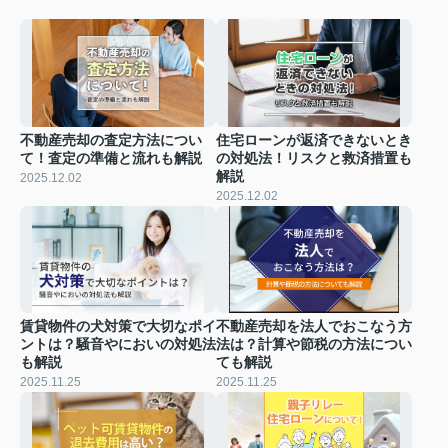
不動産売却の査定方法につい
住宅ローンが返済できないとき
て！査定の準備と流れも解説
の対処法！リスクと救済措置も
解説
2025.12.02
2025.12.02
賃貸物件の犬対策で大切なポイ
不動産売却を法人でおこなう方
ントは？騒音やにおいの対処法
法は？計算や節税の方法につい
も解説
ても解説
2025.11.25
2025.11.25