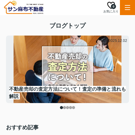
0
お気に入り
ブログトップ
.18
2025.12.02
場
不動産売却の査定方法について！査定の準備と流れも
解説
おすすめ記事