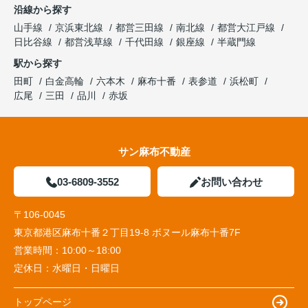
沿線から探す
山手線
京浜東北線
都営三田線
南北線
都営大江戸線
日比谷線
都営浅草線
千代田線
銀座線
半蔵門線
駅から探す
田町
白金高輪
六本木
麻布十番
表参道
浜松町
広尾
三田
品川
赤坂
サン麻布不動産
03-6809-3552
お問い合わせ
〒106-0045
東京都港区麻布十番２丁目19-8 ボヌール麻布十番7F
営業時間：
10:00～18:00
定休日：
水曜日・日曜日
トップページ