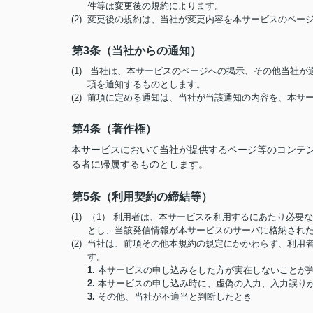
件等は変更後の規約によります。
(2) 変更後の規約は、当社が変更内容を本サービスのペ
第3条（当社からの通知）
(1) 当社は、本サービスのページへの掲示、その他当社
項を通知するものとします。
(2) 前項に定める通知は、当社が当該通知の内容を、本
第4条（著作権）
本サービスにおいて当社が提供するページ等のコンテ
る者に帰属するものとします。
第5条（利用契約の締結等）
(1) （1） 利用者は、本サービスを利用するにあたり必
とし、当該発信情報が本サービスのサーバに格納され
(2) 当社は、前項その他本規約の規定にかかわらず、利
す。
1.
本サービスの申し込みをした方が実在しないことが
2.
本サービスの申し込み時に、虚偽の入力、入力誤り
3.
その他、当社が不適当と判断したとき