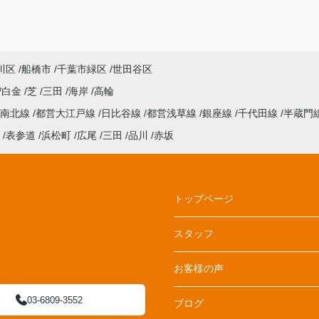
川区
船橋市
千葉市緑区
世田谷区
白金
芝
三田
海岸
高輪
南北線
都営大江戸線
日比谷線
都営浅草線
銀座線
千代田線
半蔵門
表参道
浜松町
広尾
三田
品川
赤坂
トップページ
スタッフ
お客様の声
03-6809-3552
ブログ