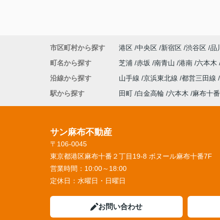
市区町村から探す
港区
中央区
新宿区
渋谷区
品
町名から探す
芝浦
赤坂
南青山
港南
六本木
沿線から探す
山手線
京浜東北線
都営三田線
駅から探す
田町
白金高輪
六本木
麻布十番
サン麻布不動産
〒106-0045
東京都港区麻布十番２丁目19-8 ボヌール麻布十番7F
営業時間：
10:00～18:00
定休日：
水曜日・日曜日
お問い合わせ