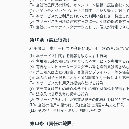
(3) 当社取扱商品の情報、キャンペーン情報（広告含む）
(4) お問い合わせいただいた「ご質問・ご意見等」に対
(5) 本サービスのご利用においてのお問い合わせ・発生
(6) 本サービスを円滑に運営する為に一定期間の保管をす
(7) 当社のマーケティングデータとして、個人が特定でき
第10条（禁止行為）
利用者は、本サービスの利用にあたり、次の各項に定
(1) 本サービスに関する情報を改ざんする行為
(2) 利用者以外の者になりすまして本サービスを利用する
(3) 有害なコンピュータープログラム等を送信又は書き込
(4) 第三者又は当社の財産、名誉及びプライバシー等を侵
(5) 本人の同意を得ることなく又は詐欺的な手段により
(6) 本サービスの利用又は提供を妨げる行為
(7) 第三者又は当社の著作権その他の知的財産権を侵害す
(8) 法令又は公序良俗に反する行為
(9) 本サービスを利用した営業活動その他営利を目的とす
(10) 当社の信用を傷つけ、又は当社に損害を与える行為
(11) その他、当社が不適切と判断した行為
第11条（責任の範囲）