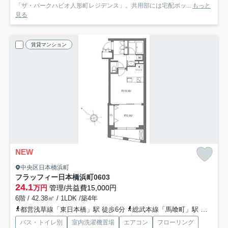
「ザ・パークハビオ人形町レジデンス」。共用部には宅配ボッ...
もっと
見る
賃貸マンション
NEW
中央区日本橋浜町
フラッフィー日本橋浜町
0603
24.1
万円
管理/共益費15,000円
6階 / 42.38㎡ / 1LDK /築4年
都営浅草線「東日本橋」駅 徒歩6分
総武本線「馬喰町」駅 徒歩10分
バス・トイレ別
室内洗濯機置場
エアコン
フローリング