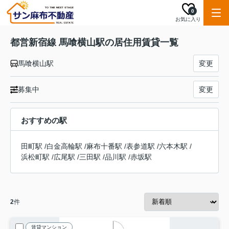
0
お気に入り
都営新宿線 馬喰横山駅の居住用賃貸一覧
馬喰横山駅
変更
募集中
変更
おすすめの駅
田町駅
/
白金高輪駅
/
麻布十番駅
/
表参道駅
/
六本木駅
/
浜松町駅
/
広尾駅
/
三田駅
/
品川駅
/
赤坂駅
2
件
賃貸マンション