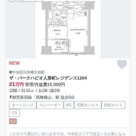
NEW
中央区日本橋久松町
ザ・パークハビオ人形町レジデンス
1204
21
万円
管理/共益費15,000円
12階 / 31.61㎡ / 1LDK /築2年
都営新宿線「馬喰横山」駅 徒歩6分
オートロック
エレベーター
BS
宅配ボックス
防犯カメラ
CS
礼0
こだわりで選びたい方におすすめ。中央区エリアで住まいをお探しなら