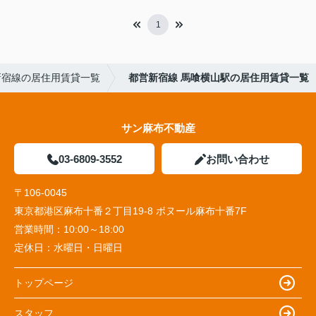
1
新宿線の居住用賃貸一覧
都営新宿線 馬喰横山駅の居住用賃貸一覧
サン麻布不動産
03-6809-3552
お問い合わせ
〒106-0045
東京都港区麻布十番２丁目19-8 ボヌール麻布十番7F
営業時間：
10:00～18:00
定休日：
水曜日・日曜日
トップページ
スタッフ