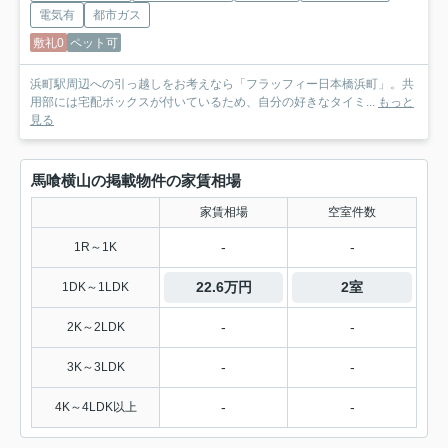
電気有
都市ガス
敷礼0
ペット可
浜町駅周辺への引っ越しをお考えなら「フラッフィー日本橋浜町」。共
用部には宅配ボックスが付いているため、自分の好きなタイミ...
もっと
見る
馬喰横山の掲載物件の家賃相場
家賃相場
空室件数
-
-
1R～1K
22.6万円
2室
1DK～1LDK
-
-
2K～2LDK
-
-
3K～3LDK
-
-
4K～4LDK以上