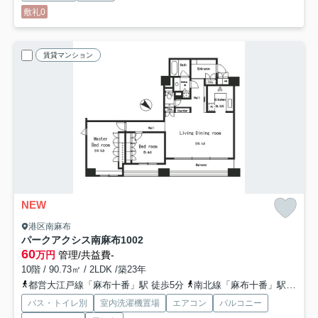
敷礼0
賃貸マンション
NEW
港区南麻布
パークアクシス南麻布
1002
60
万円
管理/共益費-
10階 / 90.73㎡ / 2LDK /築23年
都営大江戸線「麻布十番」駅 徒歩5分
南北線「麻布十番」駅 徒歩5分
バス・トイレ別
室内洗濯機置場
エアコン
バルコニー