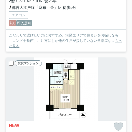
2階 / 29.10㎡ / 1DK /築26年
都営大江戸線「麻布十番」駅 徒歩5分
エアコン
礼0
即入居可
こだわりで選びたい方におすすめ。港区エリアで住まいをお探しなら
「コンド十番館」。片方にしか他の住戸が接していない角部屋な...
もっ
と見る
賃貸マンション
NEW