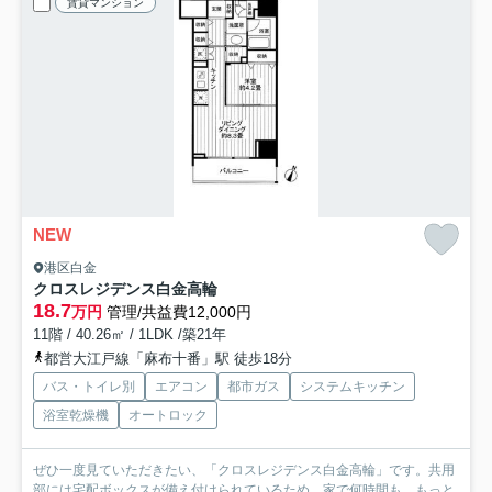
賃貸マンション
NEW
港区白金
クロスレジデンス白金高輪
18.7
万円
管理/共益費12,000円
11階 / 40.26㎡ / 1LDK /築21年
都営大江戸線「麻布十番」駅 徒歩18分
バス・トイレ別
エアコン
都市ガス
システムキッチン
浴室乾燥機
オートロック
ぜひ一度見ていただきたい、「クロスレジデンス白金高輪」です。共用
部には宅配ボックスが備え付けられているため、家で何時間も...
もっと