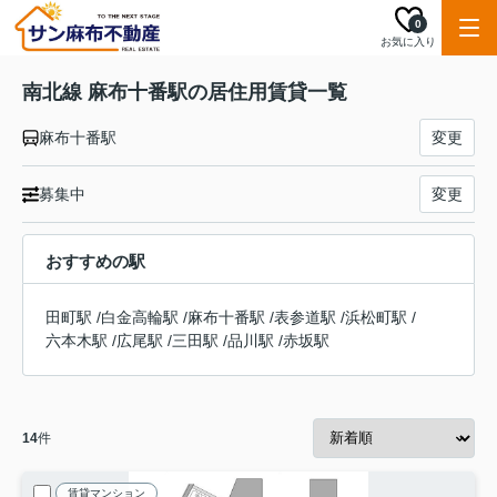
0
お気に入り
南北線 麻布十番駅の居住用賃貸一覧
麻布十番駅
変更
募集中
変更
おすすめの駅
田町駅
/
白金高輪駅
/
麻布十番駅
/
表参道駅
/
浜松町駅
/
六本木駅
/
広尾駅
/
三田駅
/
品川駅
/
赤坂駅
14
件
賃貸マンション