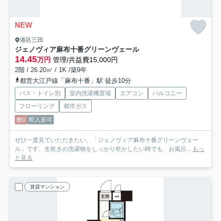
NEW
港区三田
ジェノヴィア麻布十番グリーンヴェール
14.45
万円
管理/共益費15,000円
2階 / 26.20㎡ / 1K /築9年
都営大江戸線「麻布十番」駅 徒歩10分
バス・トイレ別
室内洗濯機置場
エアコン
バルコニー
フローリング
都市ガス
敷0
即入居可
ぜひ一度見ていただきたい、「ジェノヴィア麻布十番グリーンヴェー
ル」です。生乾きの洗濯物をしっかり乾かしたい時でも、お風呂...
もっ
と見る
賃貸マンション