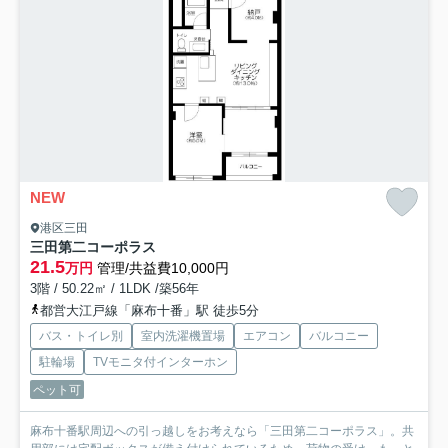
NEW
港区三田
三田第二コーポラス
21.5
万円
管理/共益費10,000円
3階 / 50.22㎡ / 1LDK /築56年
都営大江戸線「麻布十番」駅 徒歩5分
バス・トイレ別
室内洗濯機置場
エアコン
バルコニー
駐輪場
TVモニタ付インターホン
ペット可
麻布十番駅周辺への引っ越しをお考えなら「三田第二コーポラス」。共