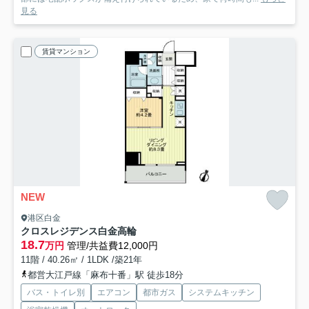
見る
賃貸マンション
NEW
港区白金
クロスレジデンス白金高輪
18.7
万円
管理/共益費12,000円
11階 / 40.26㎡ / 1LDK /築21年
都営大江戸線「麻布十番」駅 徒歩18分
バス・トイレ別
エアコン
都市ガス
システムキッチン