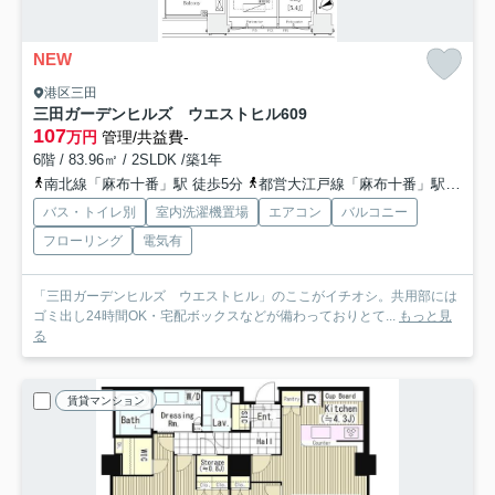
NEW
港区三田
三田ガーデンヒルズ ウエストヒル
609
107
万円
管理/共益費-
6階 / 83.96㎡ / 2SLDK /築1年
南北線「麻布十番」駅 徒歩5分
都営大江戸線「麻布十番」駅 徒歩5分
バス・トイレ別
室内洗濯機置場
エアコン
バルコニー
フローリング
電気有
「三田ガーデンヒルズ ウエストヒル」のここがイチオシ。共用部には
ゴミ出し24時間OK・宅配ボックスなどが備わっておりとて...
もっと見
る
賃貸マンション