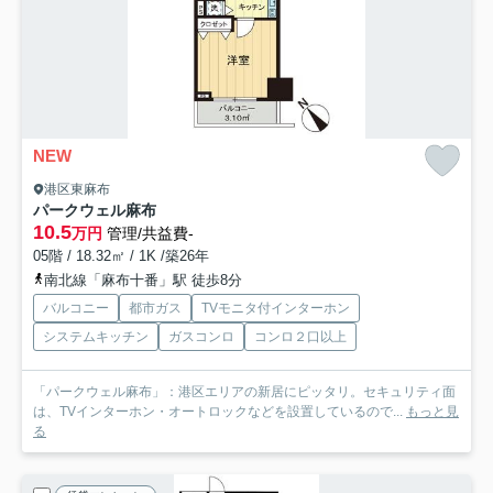
NEW
港区東麻布
パークウェル麻布
10.5
万円
管理/共益費-
05階 / 18.32㎡ / 1K /築26年
南北線「麻布十番」駅 徒歩8分
バルコニー
都市ガス
TVモニタ付インターホン
システムキッチン
ガスコンロ
コンロ２口以上
「パークウェル麻布」：港区エリアの新居にピッタリ。セキュリティ面
は、TVインターホン・オートロックなどを設置しているので...
もっと見
る