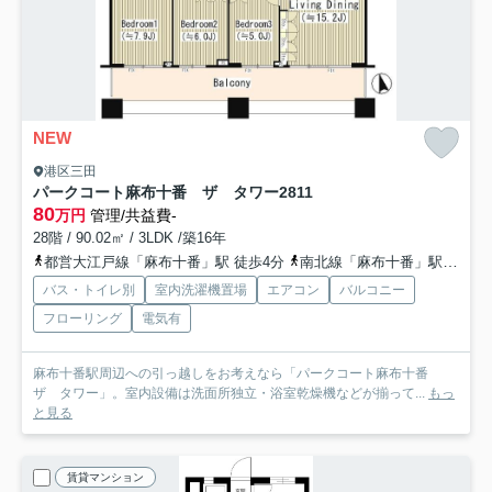
NEW
港区三田
パークコート麻布十番 ザ タワー
2811
80
万円
管理/共益費-
28階 / 90.02㎡ / 3LDK /築16年
都営大江戸線「麻布十番」駅 徒歩4分
南北線「麻布十番」駅 徒歩4分
バス・トイレ別
室内洗濯機置場
エアコン
バルコニー
フローリング
電気有
麻布十番駅周辺への引っ越しをお考えなら「パークコート麻布十番
ザ タワー」。室内設備は洗面所独立・浴室乾燥機などが揃って...
もっ
と見る
賃貸マンション