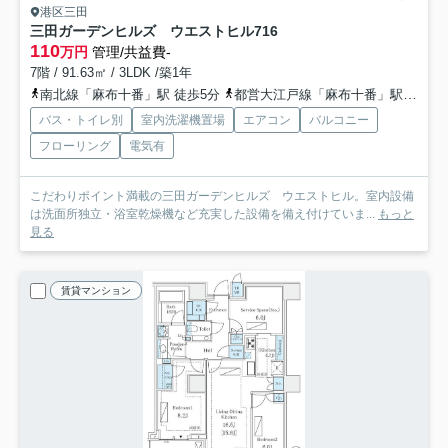
港区三田
三田ガーデンヒルズ ウエストヒル
716
110
万円
管理/共益費-
7階 / 91.63㎡ / 3LDK /築1年
南北線「麻布十番」駅 徒歩5分
都営大江戸線「麻布十番」駅 徒歩5分
バス・トイレ別
室内洗濯機置場
エアコン
バルコニー
フローリング
電気有
こだわりポイント満載の三田ガーデンヒルズ ウエストヒル。室内設備
は洗面所独立・浴室乾燥機など充実した設備を備え付けていま...
もっと
見る
賃貸マンション