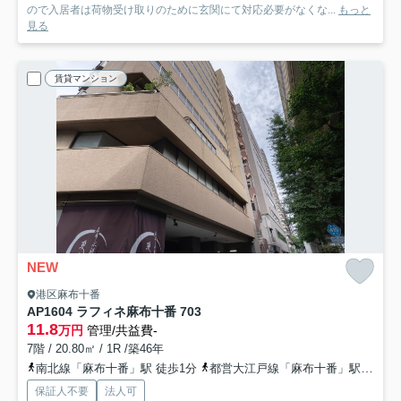
ので入居者は荷物受け取りのために玄関にて対応必要がなくな...
もっと
見る
賃貸マンション
NEW
港区麻布十番
AP1604 ラフィネ麻布十番 703
11.8
万円
管理/共益費-
7階 / 20.80㎡ / 1R /築46年
南北線「麻布十番」駅 徒歩1分
都営大江戸線「麻布十番」駅 徒歩1分
保証人不要
法人可