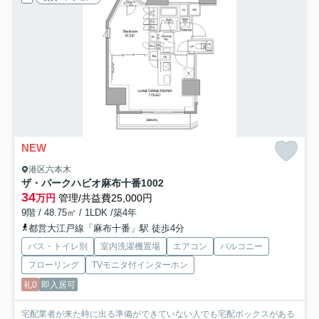
NEW
港区六本木
ザ・パークハビオ麻布十番
1002
34
万円
管理/共益費25,000円
9階 / 48.75㎡ / 1LDK /築4年
都営大江戸線「麻布十番」駅 徒歩4分
バス・トイレ別
室内洗濯機置場
エアコン
バルコニー
フローリング
TVモニタ付インターホン
礼0
即入居可
宅配業者が来た時に出る準備ができていない人でも宅配ボックスがある