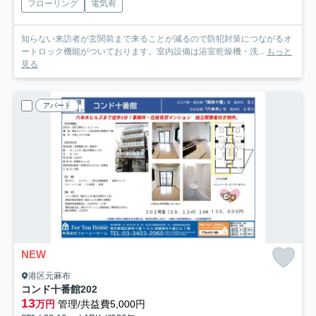
フローリング
電気有
知らない来訪者が玄関前まで来ることが減るので防犯対策につながるオ
ートロック機能がついております。室内設備は浴室乾燥機・洗...
もっと
見る
アパート
NEW
港区元麻布
コンド十番館
202
13
万円
管理/共益費5,000円