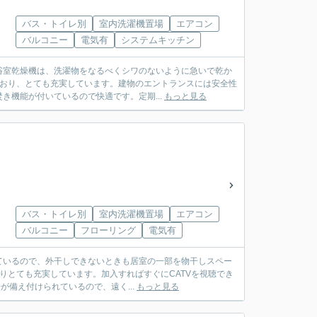
バス・トイレ別
室内洗濯機置場
エアコン
バルコニー
電気有
システムキッチン
浴室乾燥機は、洗濯物をなるべくシワのないように急いで乾か
ており、とても充実しています。建物のエントランスには安全性
機能が付いているので快適です。定期...
もっと見る
バス・トイレ別
室内洗濯機置場
エアコン
バルコニー
フローリング
電気有
ているので、外干しできないときも居室の一部を物干しスペー
りとても充実しています。加入すればすぐにCATVを視聴でき
が備え付けられているので、遠く...
もっと見る