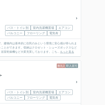
バス・トイレ別
室内洗濯機置場
エアコン
バルコニー
フローリング
電気有
で、建物内は基本的に住民のみという環境に安心感が得られま
うことができます。収納はクロゼット・シューズボックスなど
浴室乾燥機など大変充実しております。こち...
もっと見る
敷礼0
即入居可
＞
バス・トイレ別
室内洗濯機置場
エアコン
バルコニー
フローリング
電気有