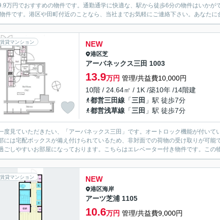
9.9万円でおすすめの物件です。通勤通学に快適な、駅から徒歩6分の物件はいかが
の物件です。港区や田町付近のことなら、当社までお気軽にご連絡下さい。あなたに
賃貸マンション
NEW
港区
芝
アーバネックス三田 1003
13.9
万円
管理/共益費10,000円
10階 / 24.64㎡ / 1K /築10年 /14階建
都営三田線
「
三田
」駅 徒歩7分
都営浅草線
「
三田
」駅 徒歩7分
一度見ていただきたい、「アーバネックス三田」です。オートロック機能が付いて
部には宅配ボックスが備え付けられているため、非対面での荷物の受け取りが可能
過ごしやすいお部屋になっております。こちらはエレベーター付き物件です。この物件
賃貸マンション
NEW
港区
海岸
アーツ芝浦 1105
10.6
万円
管理/共益費9,000円