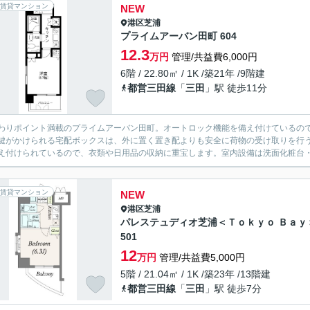
賃貸マンション
NEW
港区
芝浦
プライムアーバン田町 604
12.3
万円
管理/共益費6,000円
6階 / 22.80㎡ / 1K /築21年 /9階建
都営三田線
「
三田
」駅 徒歩11分
わりポイント満載のプライムアーバン田町。オートロック機能を備え付けているの
鍵がかけられる宅配ボックスは、外に置く置き配よりも安全に荷物の受け取りを行
え付けられているので、衣類や日用品の収納に重宝します。室内設備は洗面化粧台・
賃貸マンション
NEW
港区
芝浦
パレステュディオ芝浦＜Ｔｏｋｙｏ Ｂａｙ
501
12
万円
管理/共益費5,000円
5階 / 21.04㎡ / 1K /築23年 /13階建
都営三田線
「
三田
」駅 徒歩7分