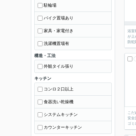
駐輪場
バイク置場あり
家具・家電付き
浴室
が上
防犯
洗濯機置場有
構造・工法
外観タイル張り
キッチン
コンロ２口以上
食器洗い乾燥機
こだ
システムキッチン
安全
ゴミ
カウンターキッチン