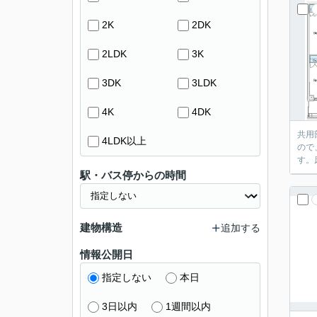
2K
2DK
2LDK
3K
3DK
3LDK
4K
4DK
共用
4LDK以上
ので
す。
駅・バス停からの時間
建物構造
追加する
情報公開日
指定しない
本日
3日以内
1週間以内