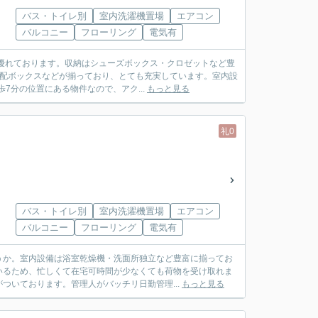
バス・トイレ別
室内洗濯機置場
エアコン
バルコニー
フローリング
電気有
優れております。収納はシューズボックス・クロゼットなど豊
宅配ボックスなどが揃っており、とても充実しています。室内設
7分の位置にある物件なので、アク...
もっと見る
礼0
バス・トイレ別
室内洗濯機置場
エアコン
バルコニー
フローリング
電気有
うか。室内設備は浴室乾燥機・洗面所独立など豊富に揃ってお
いるため、忙しくて在宅可時間が少なくても荷物を受け取れま
ついております。管理人がバッチリ日勤管理...
もっと見る