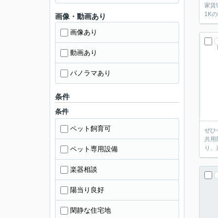
家賃
1K
画像・動画あり
画像あり
動画あり
パノラマあり
条件
条件
ペット飼育可
ぜひ
共用
り、
ペット専用設備
楽器相談
陽当り良好
閑静な住宅地