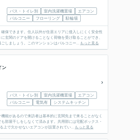
バス・トイレ別
室内洗濯機置場
エアコン
バルコニー
フローリング
駐輪場
く確保できます。住人以外が住居エリアに侵入しにくく安全性
きに玄関のドアを開けることなく荷物を受け取ることができ、
ごしましょう。このマンションはバルコニー...
もっと見る
イン
バス・トイレ別
室内洗濯機置場
エアコン
バルコニー
電気有
システムキッチン
ク機能があるので来訪者は基本的に玄関先まで来ることがなく
でも部屋干しをしなくて済みます。共用部には宅配ボックス・
る上で欠かせないエアコンが設置されてい...
もっと見る