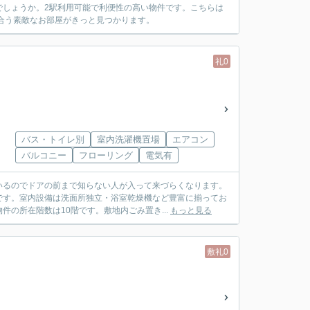
でしょうか。2駅利用可能で利便性の高い物件です。こちらは
合う素敵なお部屋がきっと見つかります。
礼0
バス・トイレ別
室内洗濯機置場
エアコン
バルコニー
フローリング
電気有
いるのでドアの前まで知らない人が入って来づらくなります。
です。室内設備は洗面所独立・浴室乾燥機など豊富に揃ってお
の所在階数は10階です。敷地内ごみ置き...
もっと見る
敷礼0