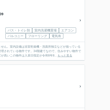
09
バス・トイレ別
室内洗濯機置場
エアコン
バルコニー
フローリング
電気有
ません。室内設備は浴室乾燥機・洗面所独立などが揃っている
理されている物件です。34階建てなので、住みやすい物件で
高いこの物件は入居日指定が令和8年8...
もっと見る