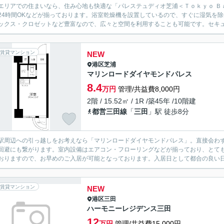
エリアでの住まいなら、住み心地も快適な「パレステュディオ芝浦＜Ｔｏｋｙｏ Ｂ
24時間OKなどが揃っております。浴室乾燥機を設置しているので、すぐに湿気を
ックス・クロゼットなど豊富なので、広々と空間を利用することも可能です。セキュリ
賃貸マンション
NEW
港区
芝浦
マリンロードダイヤモンドパレス
8.4
万円
管理/共益費8,000円
2階 / 15.52㎡ / 1R /築45年 /10階建
都営三田線
「
三田
」駅 徒歩8分
駅周辺への引っ越しをお考えなら「マリンロードダイヤモンドパレス」。直接会わ
回避にも繋がります。室内設備はエアコン・フローリングなどが揃っており、とて
おりますので、お早めのご入居が可能となっております。入居日として都合の良い日
賃貸マンション
NEW
港区
三田
ハーモニーレジデンス三田
12
万円
管理/共益費15,000円