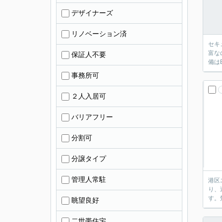
デザイナーズ
リノベーション済
セキ
富な
保証人不要
備は
事務所可
２人入居可
バリアフリー
分割可
分譲タイプ
管理人常駐
港区
り、
す。
眺望良好
二世帯住宅