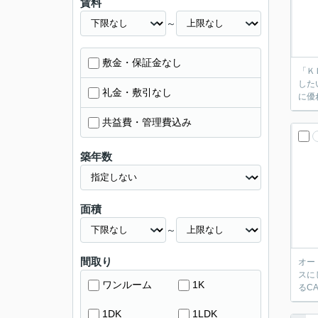
賃料
～
敷金・保証金なし
「Ｋ
した
礼金・敷引なし
に優
共益費・管理費込み
築年数
面積
～
間取り
オー
スに
ワンルーム
1K
るC
1DK
1LDK