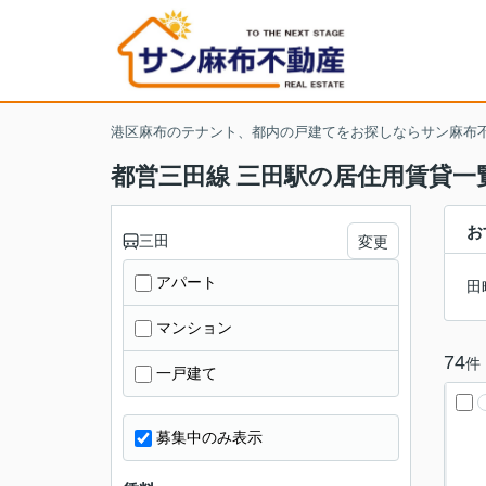
港区麻布のテナント、都内の戸建てをお探しならサン麻布
都営三田線 三田駅の居住用賃貸一
お
三田
変更
アパート
田
マンション
74
件
一戸建て
募集中のみ表示