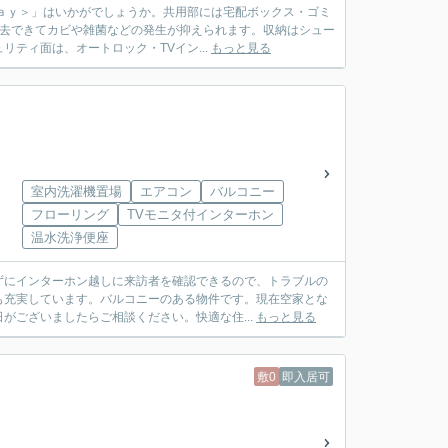
ａｙ＞」はいかがでしょうか。共用部には宅配ボックス・ゴミ
除去できてカビや雑菌などの発生が抑えられます。収納はシュー
ティ面は、オートロック・TVイン...
もっと見る
室内洗濯機置場
エアコン
バルコニー
フローリング
TVモニタ付インターホン
温水洗浄便座
ずにインターホン越しに来訪者を確認できるので、トラブルの
も充実しています。バルコニーのある物件です。現在空家とな
がございましたらご相談ください。快適な住...
もっと見る
敷0
即入居可