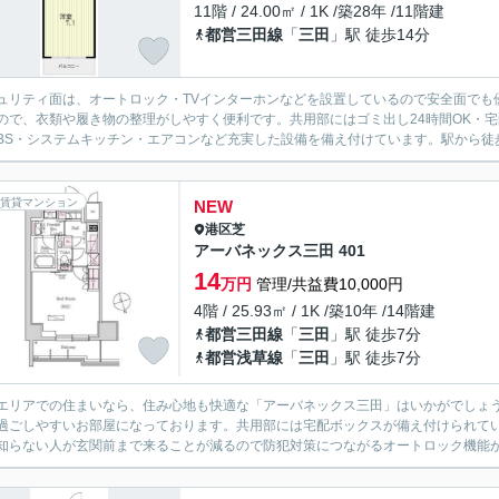
11階 / 24.00㎡ / 1K /築28年 /11階建
都営三田線
「
三田
」駅 徒歩14分
ュリティ面は、オートロック・TVインターホンなどを設置しているので安全面でも
ので、衣類や履き物の整理がしやすく便利です。共用部にはゴミ出し24時間OK・
BS・システムキッチン・エアコンなど充実した設備を備え付けています。駅から徒歩
賃貸マンション
NEW
港区
芝
アーバネックス三田 401
14
万円
管理/共益費10,000円
4階 / 25.93㎡ / 1K /築10年 /14階建
都営三田線
「
三田
」駅 徒歩7分
都営浅草線
「
三田
」駅 徒歩7分
エリアでの住まいなら、住み心地も快適な「アーバネックス三田」はいかがでしょ
過ごしやすいお部屋になっております。共用部には宅配ボックスが備え付けられて
知らない人が玄関前まで来ることが減るので防犯対策につながるオートロック機能が