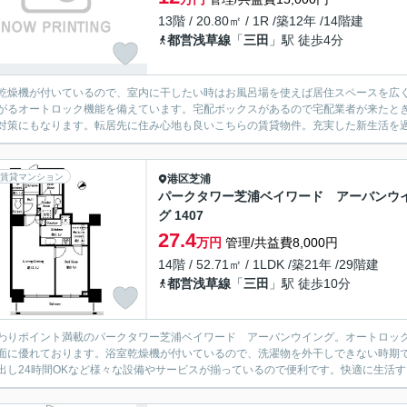
13階 / 20.80㎡ / 1R /築12年 /14階建
都営浅草線
「
三田
」駅 徒歩4分
乾燥機が付いているので、室内に干したい時はお風呂場を使えば居住スペースを広
がるオートロック機能を備えています。宅配ボックスがあるので宅配業者が来たと
対策にもなります。転居先に住み心地も良いこちらの賃貸物件。充実した新生活を過
賃貸マンション
港区
芝浦
パークタワー芝浦ベイワード アーバンウ
グ 1407
27.4
万円
管理/共益費8,000円
14階 / 52.71㎡ / 1LDK /築21年 /29階建
都営浅草線
「
三田
」駅 徒歩10分
わりポイント満載のパークタワー芝浦ベイワード アーバンウイング。オートロッ
面に優れております。浴室乾燥機が付いているので、洗濯物を外干しできない時期
出し24時間OKなど様々な設備やサービスが揃っているので便利です。快適に生活す