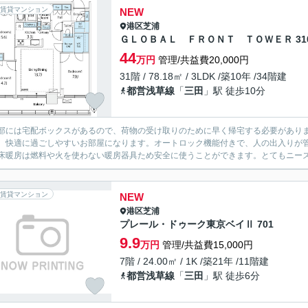
賃貸マンション
NEW
港区
芝浦
ＧＬＯＢＡＬ ＦＲＯＮＴ ＴＯＷＥＲ 31
44
万円
管理/共益費20,000円
31階 / 78.18㎡ / 3LDK /築10年 /34階建
都営浅草線
「
三田
」駅 徒歩10分
部には宅配ボックスがあるので、荷物の受け取りのために早く帰宅する必要があり
、快適に過ごしやすいお部屋になります。オートロック機能付きで、人の出入りが管
床暖房は燃料や火を使わない暖房器具ため安全に使うことができます。とてもニーズが
賃貸マンション
NEW
港区
芝浦
プレール・ドゥーク東京ベイⅡ 701
9.9
万円
管理/共益費15,000円
7階 / 24.00㎡ / 1K /築21年 /11階建
都営浅草線
「
三田
」駅 徒歩6分