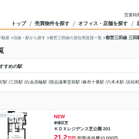
営業時間
トップ
売買物件を探す
オフィス・店舗を探す
都営三田線 三田
不動産
沿線・駅から探す
都営三田線の居住用賃貸一覧
覧
すすめの駅
町駅
/
三田駅
/
白金高輪駅
/
国会議事堂前駅
/
麻布十番駅
/
六本木駅
/
浜松
賃貸マンション
NEW
港区
芝
ＫＤＸレジデンス芝公園 201
21.2
万円
管理/共益費10,000円