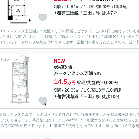
2階 / 40.84㎡ / 1LDK /築20年 /13階建
都営三田線
「
三田
」駅 徒歩7分
ＤＸレジデンス芝公園」：港区エリアの新居にピッタリ。この物件に備わっている
いときにも重宝します。共用部には宅配ボックス・ゴミ出し24時間OKなどが揃っ
れているオートロック機能が付いております。浴槽内の湯が冷めたときでも、追い焚き
賃貸マンション
NEW
港区
芝浦
パークアクシス芝浦 903
14.5
万円
管理/共益費10,000円
9階 / 26.09㎡ / 1K /築13年 /10階建
都営浅草線
「
三田
」駅 徒歩10分
トロックシステムで、人の出入りが管理されている物件です。浴室乾燥機を設置し
しなくて済みます。共用部にはゴミ出し24時間OK・宅配ボックスなどが備わってお
ATV受信環境が整っています。10階建ての物件となっています。敷地内にゴミ置き場