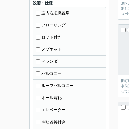
設備・仕様
港区
出し
室内洗濯機置場
ズボ
フローリング
ロフト付き
メゾネット
ベランダ
バルコニー
田町
ルーフバルコニー
事前
って
オール電化
エレベーター
照明器具付き