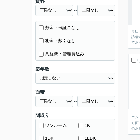
賃料
～
敷金・保証金なし
青山
訪者
礼金・敷引なし
てお
共益費・管理費込み
築年数
面積
～
間取り
エン
対面
ワンルーム
1K
のお
1DK
1LDK