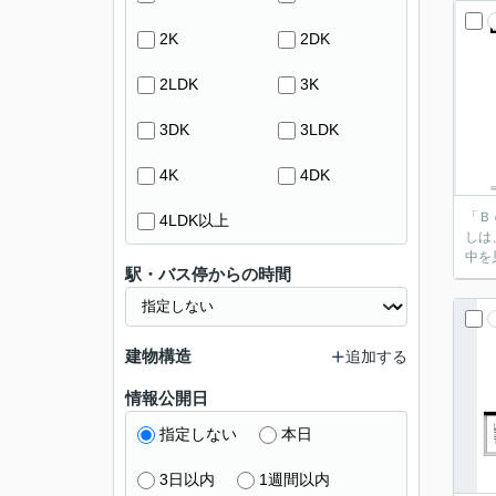
2K
2DK
2LDK
3K
3DK
3LDK
4K
4DK
「Ｂ
4LDK以上
しは
中を
駅・バス停からの時間
建物構造
追加する
情報公開日
指定しない
本日
3日以内
1週間以内