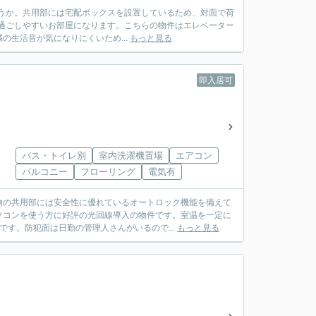
しょうか。共用部には宅配ボックスを設置しているため、対面で荷
過ごしやすいお部屋になります。こちらの物件はエレベーター
生活音が気になりにくいため...
もっと見る
即入居可
バス・トイレ別
室内洗濯機置場
エアコン
バルコニー
フローリング
電気有
物の共用部には安全性に優れているオートロック機能を備えて
ソコンを使う方に好評の光回線導入の物件です。室温を一定に
す。防犯面は日勤の管理人さんがいるので...
もっと見る