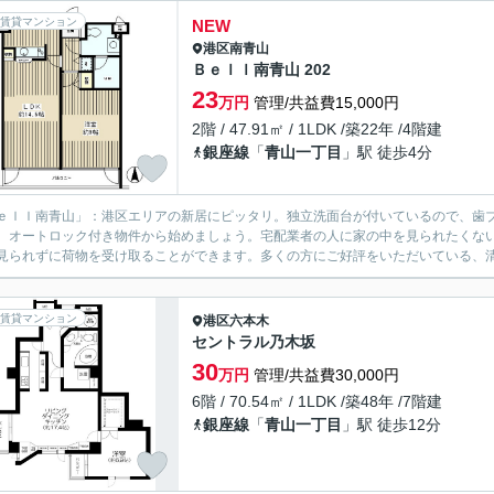
賃貸マンション
NEW
港区
南青山
Ｂｅｌｌ南青山 202
23
万円
管理/共益費15,000円
2階 / 47.91㎡ / 1LDK /築22年 /4階建
銀座線
「
青山一丁目
」駅 徒歩4分
ｅｌｌ南青山」：港区エリアの新居にピッタリ。独立洗面台が付いているので、歯
、オートロック付き物件から始めましょう。宅配業者の人に家の中を見られたくな
見られずに荷物を受け取ることができます。多くの方にご好評をいただいている、清
賃貸マンション
港区
六本木
セントラル乃木坂
30
万円
管理/共益費30,000円
6階 / 70.54㎡ / 1LDK /築48年 /7階建
銀座線
「
青山一丁目
」駅 徒歩12分