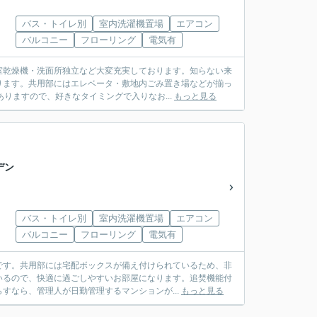
バス・トイレ別
室内洗濯機置場
エアコン
バルコニー
フローリング
電気有
室乾燥機・洗面所独立など大変充実しております。知らない来
ります。共用部にはエレベータ・敷地内ごみ置き場などが揃っ
りますので、好きなタイミングで入りなお...
もっと見る
デン
バス・トイレ別
室内洗濯機置場
エアコン
バルコニー
フローリング
電気有
です。共用部には宅配ボックスが備え付けられているため、非
いるので、快適に過ごしやすいお部屋になります。追焚機能付
すなら、管理人が日勤管理するマンションが...
もっと見る