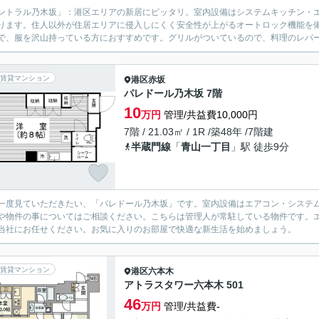
ントラル乃木坂」：港区エリアの新居にピッタリ。室内設備はシステムキッチン・
ります。住人以外が住居エリアに侵入しにくく安全性が上がるオートロック機能を
で、服を沢山持っている方におすすめです。グリルがついているので、料理のレパー
賃貸マンション
港区
赤坂
パレドール乃木坂 7階
10
万円
管理/共益費10,000円
7階 / 21.03㎡ / 1R /築48年 /7階建
半蔵門線
「
青山一丁目
」駅 徒歩9分
一度見ていただきたい、「パレドール乃木坂」です。室内設備はエアコン・システ
や物件の事についてはご相談ください。こちらは管理人が常駐している物件です。
当社にお任せください。お気に入りのお部屋で快適な新生活を始めましょう。
賃貸マンション
港区
六本木
アトラスタワー六本木 501
46
万円
管理/共益費-