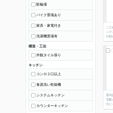
駐輪場
バイク置場あり
家具・家電付き
こだ
ック
洗濯機置場有
の顔
構造・工法
外観タイル張り
キッチン
コンロ２口以上
食器洗い乾燥機
システムキッチン
室内
宅配
方に
カウンターキッチン