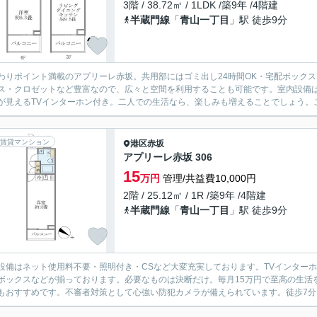
3階 / 38.72㎡ / 1LDK /築9年 /4階建
半蔵門線
「
青山一丁目
」駅 徒歩9分
わりポイント満載のアプリーレ赤坂。共用部にはゴミ出し24時間OK・宅配ボック
ス・クロゼットなど豊富なので、広々と空間を利用することも可能です。室内設備は
が見えるTVインターホン付き。二人での生活なら、楽しみも増えることでしょう。こ
賃貸マンション
港区
赤坂
アプリーレ赤坂 306
15
万円
管理/共益費10,000円
2階 / 25.12㎡ / 1R /築9年 /4階建
半蔵門線
「
青山一丁目
」駅 徒歩9分
設備はネット使用料不要・照明付き・CSなど大変充実しております。TVインターホ
ボックスなどが揃っております。必要なものは決断だけ。毎月15万円で至高の生活
もおすすめです。不審者対策として心強い防犯カメラが備えられています。徒歩7分に