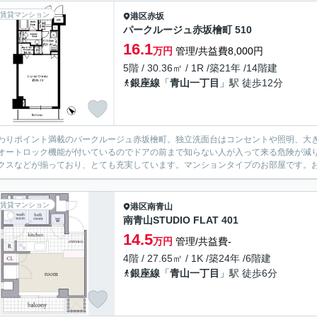
賃貸マンション
港区
赤坂
パークルージュ赤坂檜町 510
16.1
万円
管理/共益費8,000円
5階 / 30.36㎡ / 1R /築21年 /14階建
銀座線
「
青山一丁目
」駅 徒歩12分
わりポイント満載のパークルージュ赤坂檜町。独立洗面台はコンセントや照明、大
オートロック機能が付いているのでドアの前まで知らない人が入って来る危険が減り
クスなどが揃っており、とても充実しています。マンションタイプのお部屋です。お
賃貸マンション
港区
南青山
南青山STUDIO FLAT 401
14.5
万円
管理/共益費-
4階 / 27.65㎡ / 1K /築24年 /6階建
銀座線
「
青山一丁目
」駅 徒歩6分