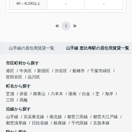
-
-
4K～4LDK以上
1
山手線の居住用賃貸一覧
山手線 恵比寿駅の居住用賃貸一覧
市区町村から探す
港区
中央区
新宿区
渋谷区
船橋市
千葉市緑区
世田谷区
品川区
町名から探す
芝浦
赤坂
南青山
六本木
港南
白金
芝
海岸
三田
高輪
沿線から探す
山手線
京浜東北線
南北線
都営三田線
都営大江戸線
都営浅草線
日比谷線
銀座線
千代田線
京急本線