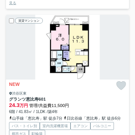
見る
賃貸マンション
NEW
渋谷区東
グランツ恵比寿
601
24.3
万円
管理/共益費11,500円
6階 / 41.83㎡ / 1LDK /築4年
山手線「恵比寿」駅 徒歩7分
日比谷線「恵比寿」駅 徒歩6分
バス・トイレ別
室内洗濯機置場
エアコン
バルコニー
都市ガス
駐輪場