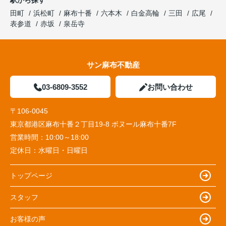
駅から探す
田町
浜松町
麻布十番
六本木
白金高輪
三田
広尾
表参道
赤坂
泉岳寺
サン麻布不動産
03-6809-3552
お問い合わせ
〒106-0045
東京都港区麻布十番２丁目19-8 ボヌール麻布十番7F
営業時間：
10:00～18:00
定休日：
水曜日・日曜日
トップページ
スタッフ
お客様の声