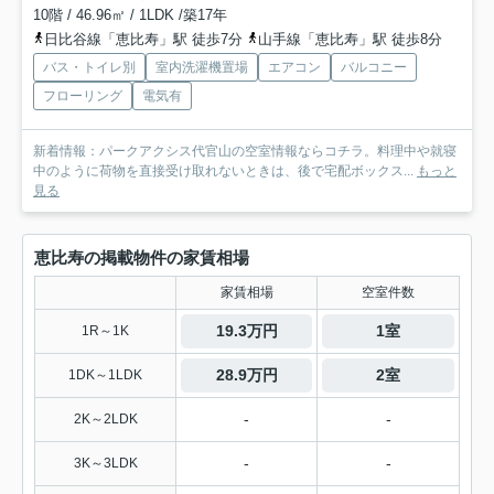
10階 / 46.96㎡ / 1LDK /築17年
日比谷線「恵比寿」駅 徒歩7分
山手線「恵比寿」駅 徒歩8分
バス・トイレ別
室内洗濯機置場
エアコン
バルコニー
フローリング
電気有
新着情報：パークアクシス代官山の空室情報ならコチラ。料理中や就寝
中のように荷物を直接受け取れないときは、後で宅配ボックス...
もっと
見る
恵比寿の掲載物件の家賃相場
家賃相場
空室件数
19.3万円
1室
1R～1K
28.9万円
2室
1DK～1LDK
-
-
2K～2LDK
-
-
3K～3LDK