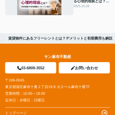
る心理的瑕疵とは？売
却価格や告知義務につ
2025.10.28
いてご紹介
賃貸物件にあるフリーレントとは？デメリットと初期費用も解説
サン麻布不動産
03-6809-3552
お問い合わせ
〒106-0045
東京都港区麻布十番２丁目19-8 ボヌール麻布十番7F
営業時間：
10:00～18:00
定休日：
水曜日・日曜日
トップページ