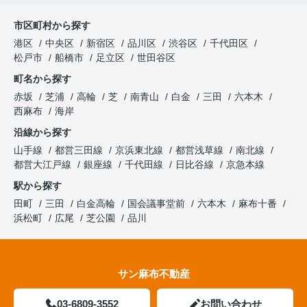
市区町村から探す
港区
中央区
新宿区
品川区
渋谷区
千代田区
松戸市
船橋市
足立区
世田谷区
町名から探す
赤坂
芝浦
高輪
芝
南青山
白金
三田
六本木
西麻布
海岸
沿線から探す
山手線
都営三田線
京浜東北線
都営浅草線
南北線
都営大江戸線
銀座線
千代田線
日比谷線
京急本線
駅から探す
田町
三田
白金高輪
国会議事堂前
六本木
麻布十番
浜松町
広尾
芝公園
品川
サン麻布不動産
03-6809-3552
お問い合わせ