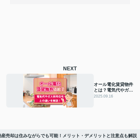
NEXT
オール電化賃貸物件
とは？電気代やガス
併用住宅との違いを
2025.09.16
解説！
動産売却は住みながらでも可能！メリット・デメリットと注意点も解説