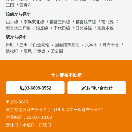
三田
西麻布
沿線から探す
山手線
京浜東北線
都営三田線
都営浅草線
南北線
都営大江戸線
銀座線
千代田線
日比谷線
京急本線
駅から探す
田町
三田
白金高輪
国会議事堂前
六本木
麻布十番
浜松町
広尾
赤坂
芝公園
サン麻布不動産
03-6809-3552
お問い合わせ
〒106-0045
東京都港区麻布十番２丁目19-8 ボヌール麻布十番7F
営業時間：
10:00～18:00
定休日：
水曜日・日曜日