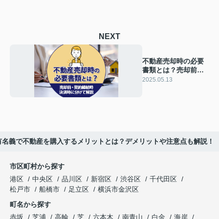
NEXT
不動産売却時の必要
書類とは？売却前・
契約締結時・決済時
2025.05.13
に分けて解説
有名義で不動産を購入するメリットとは？デメリットや注意点も解説！
市区町村から探す
港区
中央区
品川区
新宿区
渋谷区
千代田区
松戸市
船橋市
足立区
横浜市金沢区
町名から探す
赤坂
芝浦
高輪
芝
六本木
南青山
白金
海岸