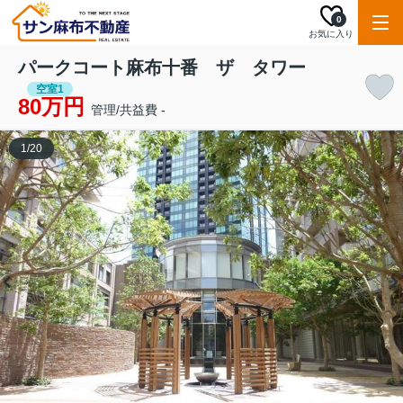
0
お気に入り
パークコート麻布十番 ザ タワー
空室1
80万円
管理/共益費 -
1
/
20