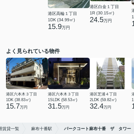
港区白金１丁目
1R (30.15㎡)
港区高輪１丁目
1
24.5
1DK (34.99㎡)
万円
15.9
万円
よく見られている物件
港区六本木３丁目
港区六本木３丁目
港区芝浦４丁目
1DK (38.83㎡)
1SLDK (58.53㎡)
2LDK (59.82㎡)
1
15.7
31.5
32.4
万円
万円
万円
用賃貸一覧
麻布十番駅
パークコート麻布十番 ザ タワー