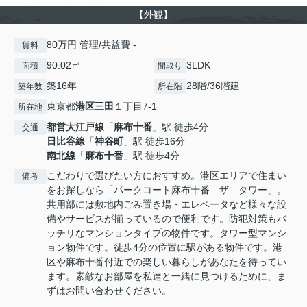
【外観】
80万円 管理/共益費 -
賃料
90.02㎡
3LDK
面積
間取り
築16年
28階/36階建
築年数
所在階
東京都
港区
三田
１丁目7-1
所在地
都営大江戸線
「
麻布十番
」駅 徒歩4分
交通
日比谷線
「
神谷町
」駅 徒歩16分
南北線
「
麻布十番
」駅 徒歩4分
こだわりで選びたい方におすすめ。港区エリアで住まい
備考
をお探しなら「パークコート麻布十番 ザ タワー」。
共用部には敷地内ごみ置き場・エレベータなど様々な設
備やサービスが揃っているので便利です。防犯対策もバ
ッチリなマンションタイプの物件です。タワー型マンシ
ョン物件です。徒歩4分の位置に駅がある物件です。港
区や麻布十番付近での楽しい暮らしがあなたを待ってい
ます。素敵なお部屋を私達と一緒に見つけるために、ま
ずはお問い合わせください。