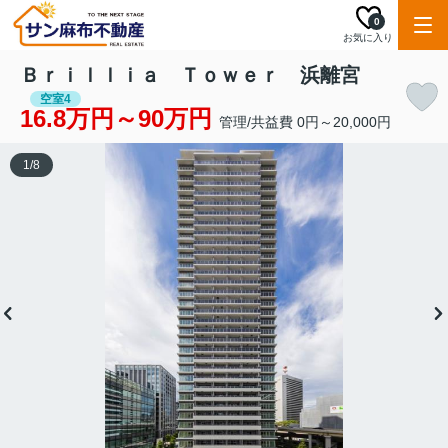
0
お気に入り
Ｂｒｉｌｌｉａ Ｔｏｗｅｒ 浜離宮
空室4
16.8万円～90万円
管理/共益費 0円～20,000円
1
/
8