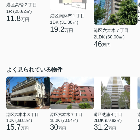
港区高輪２丁目
1R (25.62㎡)
1
港区南麻布１丁目
11.8
万円
1DK (31.30㎡)
19.2
港区六本木７丁目
万円
2LDK (60.00㎡)
46
万円
よく見られている物件
港区六本木３丁目
港区六本木７丁目
港区芝浦４丁目
1DK (38.83㎡)
1LDK (70.54㎡)
2LDK (59.82㎡)
1
15.7
30
31.2
万円
万円
万円