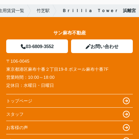
住用賃貸一覧
竹芝駅
Ｂｒｉｌｌｉａ Ｔｏｗｅｒ 浜離宮
サン麻布不動産
03-6809-3552
お問い合わせ
〒106-0045
東京都港区麻布十番２丁目19-8 ボヌール麻布十番7F
営業時間：
10:00～18:00
定休日：
水曜日・日曜日
トップページ
スタッフ
お客様の声