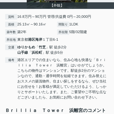
【外観】
16.8万円～90万円 管理/共益費 0円～20,000円
賃料
25.13㎡～90.16㎡
1LDK
面積
間取り
築2年
5階/32階建
築年数
所在階
東京都
港区
海岸
１丁目6-1
所在地
ゆりかもめ
「
竹芝
」駅 徒歩2分
交通
山手線
「
浜松町
」駅 徒歩5分
港区エリアでの住まいなら、住み心地も快適な「Ｂｒｉ
備考
ｌｌｉａ Ｔｏｗｅｒ 浜離宮」はいかがでしょうか。
こちらの物件はマンションです。駅徒歩2分のマンショ
ンなので、通勤・通学時間を短縮できます。住み替えに
おススメの築浅物件。住まい探しをするなら、ぜひ当社
にお任せを！お客様が満足していただけるよう、しっか
りとサポートいたします。また、ご要望やご不明な点な
どございましたら、お気軽にお問い合わせ下さい。
Ｂｒｉｌｌｉａ Ｔｏｗｅｒ 浜離宮のコメント