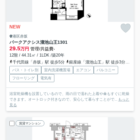
NEW
港区赤坂
パークアクシス溜池山王
1301
29.5
万円
管理/共益費-
12階 / 44.31㎡ / 1LDK /築20年
千代田線「赤坂」駅 徒歩5分
銀座線「溜池山王」駅 徒歩3分
丸ノ
バス・トイレ別
室内洗濯機置場
エアコン
バルコニー
フローリング
電気有
浴室乾燥機を設置しているので、雨の日で濡れた上着や傘もすぐに乾燥
できます。オートロック付きなので、安心して暮らすことがで...
もっと
見る
賃貸マンション