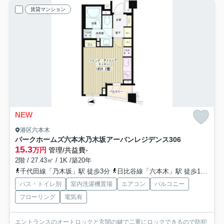
賃貸マンション
NEW
港区六本木
パークホームズ六本木乃木坂アーバンレジデンス
306
15.3
万円
管理/共益費-
2階 / 27.43㎡ / 1K /築20年
千代田線「乃木坂」駅 徒歩3分
日比谷線「六本木」駅 徒歩10分
半
バス・トイレ別
室内洗濯機置場
エアコン
バルコニー
フローリング
電気有
エントランスのオートロックと玄関の鍵で二重にロックできるので防犯