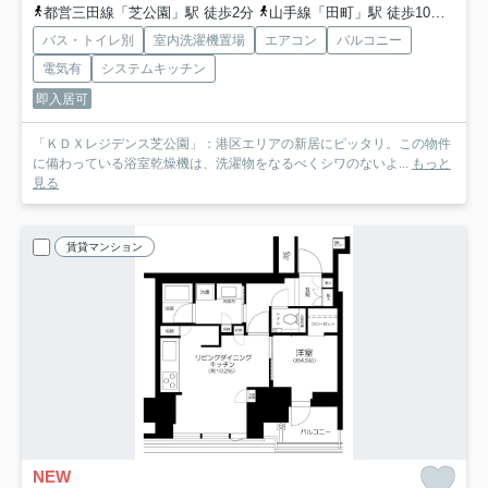
都営三田線「芝公園」駅 徒歩2分
山手線「田町」駅 徒歩10分
都営
バス・トイレ別
室内洗濯機置場
エアコン
バルコニー
電気有
システムキッチン
即入居可
「ＫＤＸレジデンス芝公園」：港区エリアの新居にピッタリ。この物件
に備わっている浴室乾燥機は、洗濯物をなるべくシワのないよ...
もっと
見る
賃貸マンション
NEW