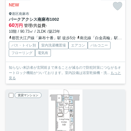
NEW
港区南麻布
パークアクシス南麻布
1002
60
万円
管理/共益費-
10階 / 90.73㎡ / 2LDK /築23年
都営大江戸線「麻布十番」駅 徒歩5分
南北線「白金高輪」駅 徒歩12分
バス・トイレ別
室内洗濯機置場
エアコン
バルコニー
フローリング
電気有
知らない来訪者が玄関前まで来ることが減るので防犯対策につながるオ
ートロック機能がついております。室内設備は浴室乾燥機・洗...
もっと
見る
賃貸マンション