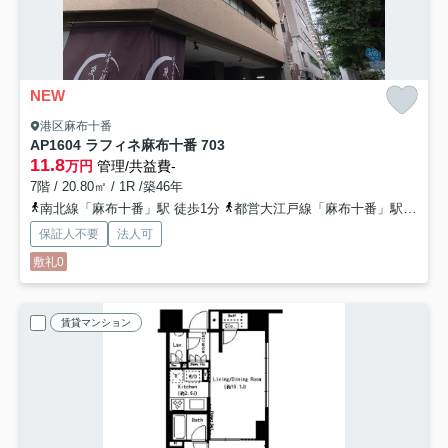
NEW
港区麻布十番
AP1604 ラフィネ麻布十番 703
11.8
万円
管理/共益費-
7階 / 20.80㎡ / 1R /築46年
南北線「麻布十番」駅 徒歩1分
都営大江戸線「麻布十番」駅 徒歩1分
保証人不要
法人可
敷礼0
賃貸マンション