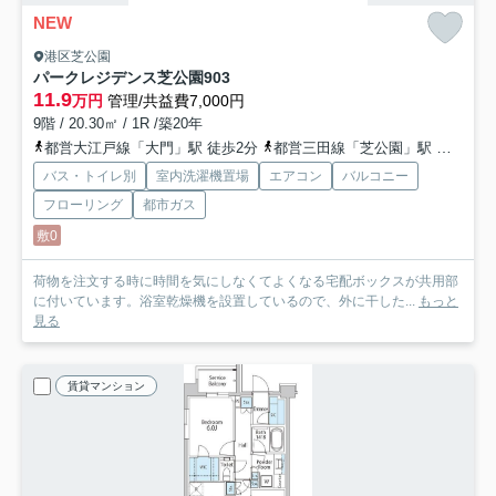
NEW
港区芝公園
パークレジデンス芝公園
903
11.9
万円
管理/共益費7,000円
9階 / 20.30㎡ / 1R /築20年
都営大江戸線「大門」駅 徒歩2分
都営三田線「芝公園」駅 徒歩6分
バス・トイレ別
室内洗濯機置場
エアコン
バルコニー
フローリング
都市ガス
敷0
荷物を注文する時に時間を気にしなくてよくなる宅配ボックスが共用部
に付いています。浴室乾燥機を設置しているので、外に干した...
もっと
見る
賃貸マンション