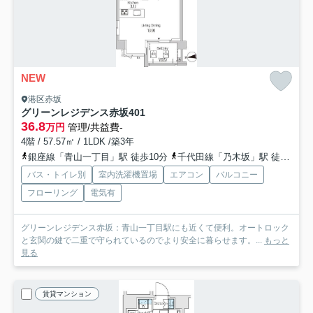
NEW
港区赤坂
グリーンレジデンス赤坂
401
36.8
万円
管理/共益費-
4階 / 57.57㎡ / 1LDK /築3年
銀座線「青山一丁目」駅 徒歩10分
千代田線「乃木坂」駅 徒歩8分
バス・トイレ別
室内洗濯機置場
エアコン
バルコニー
フローリング
電気有
グリーンレジデンス赤坂：青山一丁目駅にも近くて便利。オートロック
と玄関の鍵で二重で守られているのでより安全に暮らせます。...
もっと
見る
賃貸マンション