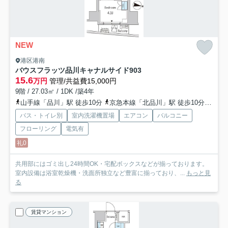
NEW
港区港南
バウスフラッツ品川キャナルサイド
903
15.6
万円
管理/共益費15,000円
9階 / 27.03㎡ / 1DK /築4年
山手線「品川」駅 徒歩10分
京急本線「北品川」駅 徒歩10分
りん
バス・トイレ別
室内洗濯機置場
エアコン
バルコニー
フローリング
電気有
礼0
共用部にはゴミ出し24時間OK・宅配ボックスなどが揃っております。
室内設備は浴室乾燥機・洗面所独立など豊富に揃っており、...
もっと見
る
賃貸マンション