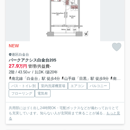
NEW
港区白金台
パークアクシス白金台
205
27.9
万円
管理/共益費-
2階 / 43.50㎡ / 1LDK /築20年
南北線「白金台」駅 徒歩4分
山手線「目黒」駅 徒歩9分
南北線「目黒」駅 徒歩9分
バス・トイレ別
室内洗濯機置場
エアコン
バルコニー
フローリング
電気有
共用部にはゴミ出し24時間OK・宅配ボックスなどが備わっておりとて
も充実しています。知らない人が玄関前まで来ることが減る...
もっと見
る