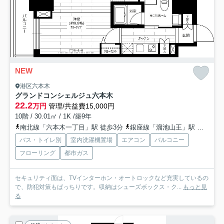
NEW
港区六本木
グランドコンシェルジュ六本木
22.2
万円
管理/共益費15,000円
10階 / 30.01㎡ / 1K /築9年
南北線「六本木一丁目」駅 徒歩3分
銀座線「溜池山王」駅 徒歩4分
バス・トイレ別
室内洗濯機置場
エアコン
バルコニー
フローリング
都市ガス
セキュリティ面は、TVインターホン・オートロックなど充実しているの
で、防犯対策もばっちりです。収納はシューズボックス・ク...
もっと見
る