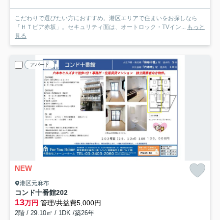
こだわりで選びたい方におすすめ。港区エリアで住まいをお探しなら
「ＨＴピア赤坂」。セキュリティ面は、オートロック・TVイン...
もっと
見る
アパート
NEW
港区元麻布
コンド十番館
202
13
万円
管理/共益費5,000円
2階 / 29.10㎡ / 1DK /築26年