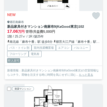
NEW
港区南麻布
新品家具付きマンション南麻布9(KaGood東京)
102
17.06
万円
管理/共益費5,000円
1階 / 25.27㎡ / 1R /築25年
南北線「麻布十番」駅 徒歩6分
都営大江戸線「麻布十番」駅 徒歩6分
バス・トイレ別
室内洗濯機置場
エアコン
バルコニー
フローリング
電気有
即入居可
新着情報：新品家具付きマンション南麻布9(KaGood東京)の空室情報な
らコチラ。荷物を注文する時に時間を気にせずに済む...
もっと見る
賃貸マンション