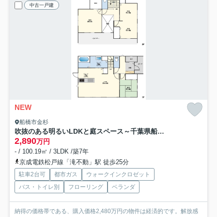
中古一戸建
NEW
船橋市金杉
吹抜のある明るいLDKと庭スペース～千葉県船橋市金杉3丁目～
2,890
万円
- / 100.19㎡ / 3LDK /築7年
京成電鉄松戸線「滝不動」駅 徒歩25分
駐車2台可
都市ガス
ウォークインクロゼット
バス・トイレ別
フローリング
ベランダ
納得の価格帯である、購入価格2,480万円の物件は経済的です。解放感