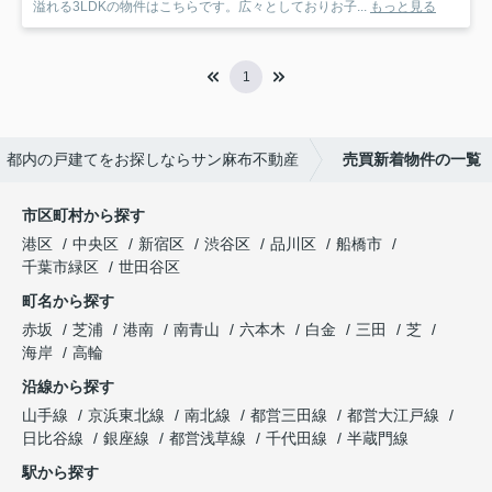
溢れる3LDKの物件はこちらです。広々としておりお子...
もっと見る
1
、都内の戸建てをお探しならサン麻布不動産
売買新着物件の一覧
市区町村から探す
港区
中央区
新宿区
渋谷区
品川区
船橋市
千葉市緑区
世田谷区
町名から探す
赤坂
芝浦
港南
南青山
六本木
白金
三田
芝
海岸
高輪
沿線から探す
山手線
京浜東北線
南北線
都営三田線
都営大江戸線
日比谷線
銀座線
都営浅草線
千代田線
半蔵門線
駅から探す