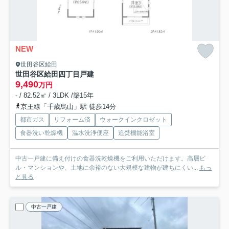
NEW
世田谷区給田
世田谷区給田四丁目戸建
9,490
万円
- / 82.52㎡ / 3LDK /築15年
京王線「千歳烏山」駅 徒歩14分
都市ガス
リフォーム済
ウォークインクロゼット
食器洗い乾燥機
温水洗浄便座
追焚機能浴室
中古一戸建に備え付けの食器洗乾燥機をご利用いただけます。高層ビ
ル・マンションや、土地に余裕のない大規模な建物が建ちにくい...
もっ
と見る
中古一戸建