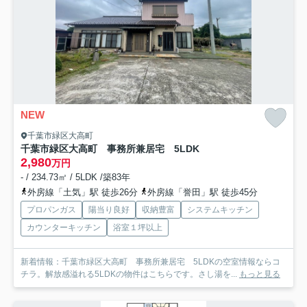
NEW
千葉市緑区大高町
千葉市緑区大高町 事務所兼居宅 5LDK
2,980
万円
- / 234.73㎡ / 5LDK /築83年
外房線「土気」駅 徒歩26分
外房線「誉田」駅 徒歩45分
プロパンガス
陽当り良好
収納豊富
システムキッチン
カウンターキッチン
浴室１坪以上
新着情報：千葉市緑区大高町 事務所兼居宅 5LDKの空室情報ならコ
チラ。解放感溢れる5LDKの物件はこちらです。さし湯を...
もっと見る