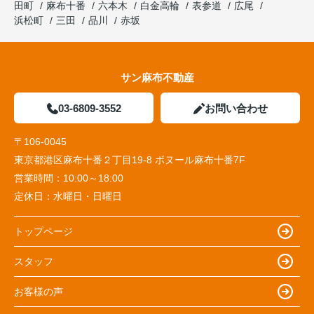
田町
麻布十番
六本木
白金高輪
表参道
広尾
浜松町
三田
品川
赤坂
サン麻布不動産
03-6809-3552
お問い合わせ
〒106-0045
東京都港区麻布十番２丁目19-8 ボヌール麻布十番7F
営業時間：
10:00～18:00
定休日：
水曜日・日曜日
トップページ
スタッフ
お客様の声