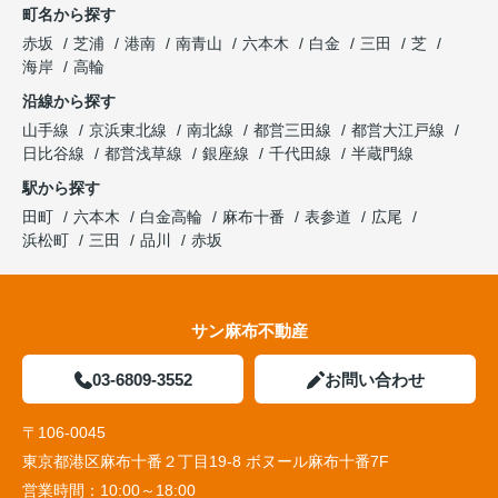
町名から探す
赤坂
芝浦
港南
南青山
六本木
白金
三田
芝
海岸
高輪
沿線から探す
山手線
京浜東北線
南北線
都営三田線
都営大江戸線
日比谷線
都営浅草線
銀座線
千代田線
半蔵門線
駅から探す
田町
六本木
白金高輪
麻布十番
表参道
広尾
浜松町
三田
品川
赤坂
サン麻布不動産
03-6809-3552
お問い合わせ
〒106-0045
東京都港区麻布十番２丁目19-8 ボヌール麻布十番7F
営業時間：
10:00～18:00