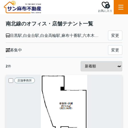
0
お気に入り
南北線のオフィス・店舗テナント一覧
目黒駅,白金台駅,白金高輪駅,麻布十番駅,六本木一丁目駅,国会議事堂前駅,永田町駅,四ツ谷駅,市ケ谷駅,飯田橋駅,後楽園駅,東大前駅,本駒込駅,駒込駅,西ケ原駅,王子駅,王子神谷駅,志茂駅,赤羽岩淵駅
変更
募集中
変更
2
件
店舗事務所