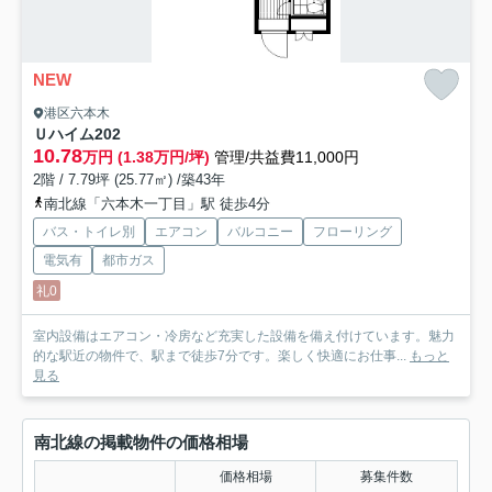
NEW
港区六本木
Ｕハイム
202
10.78
万円 (1.38万円/坪)
管理/共益費11,000円
2階 / 7.79坪 (25.77㎡) /築43年
南北線「六本木一丁目」駅 徒歩4分
バス・トイレ別
エアコン
バルコニー
フローリング
電気有
都市ガス
礼0
室内設備はエアコン・冷房など充実した設備を備え付けています。魅力
的な駅近の物件で、駅まで徒歩7分です。楽しく快適にお仕事...
もっと
見る
南北線の掲載物件の価格相場
価格相場
募集件数