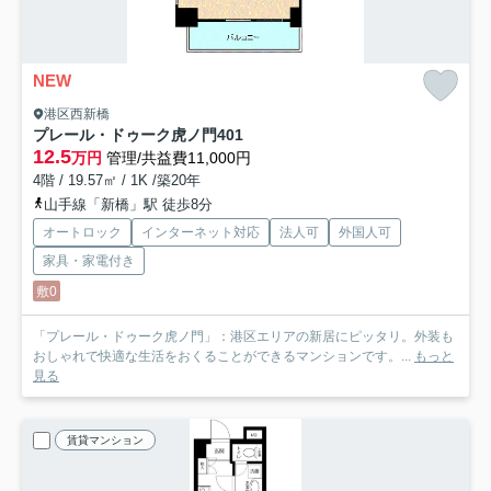
NEW
港区西新橋
プレール・ドゥーク虎ノ門
401
12.5
万円
管理/共益費11,000円
4階 / 19.57㎡ / 1K /築20年
山手線「新橋」駅 徒歩8分
オートロック
インターネット対応
法人可
外国人可
家具・家電付き
敷0
「プレール・ドゥーク虎ノ門」：港区エリアの新居にピッタリ。外装も
おしゃれで快適な生活をおくることができるマンションです。...
もっと
見る
賃貸マンション