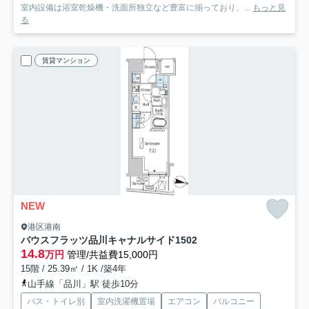
室内設備は浴室乾燥機・洗面所独立など豊富に揃っており、...
もっと見
る
賃貸マンション
NEW
港区港南
バウスフラッツ品川キャナルサイド
1502
14.8
万円
管理/共益費15,000円
15階 / 25.39㎡ / 1K /築4年
山手線「品川」駅 徒歩10分
バス・トイレ別
室内洗濯機置場
エアコン
バルコニー