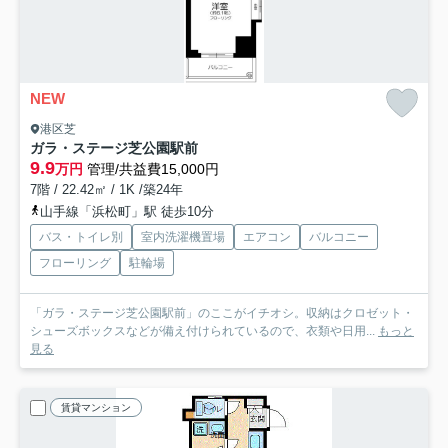
NEW
港区芝
ガラ・ステージ芝公園駅前
9.9
万円
管理/共益費15,000円
7階 / 22.42㎡ / 1K /築24年
山手線「浜松町」駅 徒歩10分
バス・トイレ別
室内洗濯機置場
エアコン
バルコニー
フローリング
駐輪場
「ガラ・ステージ芝公園駅前」のここがイチオシ。収納はクロゼット・
シューズボックスなどが備え付けられているので、衣類や日用...
もっと
見る
賃貸マンション