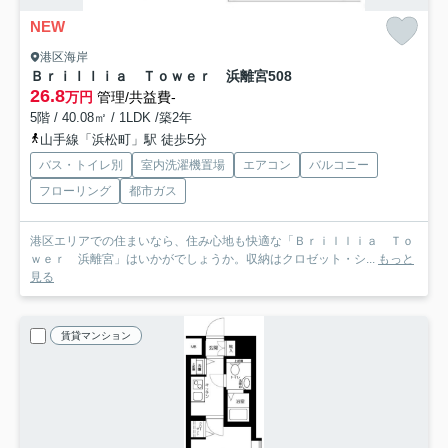
NEW
港区海岸
Ｂｒｉｌｌｉａ Ｔｏｗｅｒ 浜離宮
508
26.8
万円
管理/共益費-
5階 / 40.08㎡ / 1LDK /築2年
山手線「浜松町」駅 徒歩5分
バス・トイレ別
室内洗濯機置場
エアコン
バルコニー
フローリング
都市ガス
港区エリアでの住まいなら、住み心地も快適な「Ｂｒｉｌｌｉａ Ｔｏ
ｗｅｒ 浜離宮」はいかがでしょうか。収納はクロゼット・シ...
もっと
見る
賃貸マンション