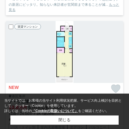
の新居にピッタリ。知らない来訪者が玄関前まで来ることが減...
もっと
見る
賃貸マンション
NEW
港区海岸
当サイトでは、お客様の当サイト利用状況把握、サービス向上検討を目的と
アーツ芝浦
1105
して、クッキー（Cookie）を使用しています。
10.6
万円
管理/共益費9,000円
詳しくは、当社の
「Cookieの取扱いについて」
をご確認ください。
11階 / 24.00㎡ / 1K /築28年
閉じる
山手線「田町」駅 徒歩14分
バス・トイレ別
室内洗濯機置場
エアコン
バルコニー