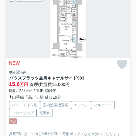
NEW
港区港南
バウスフラッツ品川キャナルサイド
903
15.6
万円
管理/共益費15,000円
9階 / 27.03㎡ / 1DK /築4年
山手線「品川」駅 徒歩10分
バス・トイレ別
室内洗濯機置場
エアコン
バルコニー
フローリング
電気有
礼0
共用部にはゴミ出し24時間OK・宅配ボックスなどが揃っております。