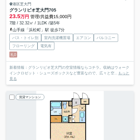
港区芝大門
グランリビオ芝大門
705
23.5
万円
管理/共益費15,000円
7階 / 32.32㎡ / 1LDK /築5年
山手線「浜松町」駅 徒歩7分
バス・トイレ別
室内洗濯機置場
エアコン
バルコニー
フローリング
電気有
礼0
新着情報：グランリビオ芝大門の空室情報ならコチラ。収納はウォーク
インクロゼット・シューズボックスなど豊富なので、広々と空...
もっと
見る
賃貸マンション