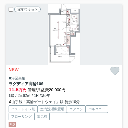
賃貸マンション
NEW
港区高輪
ラグディア高輪
109
11.8
万円
管理/共益費20,000円
1階 / 25.62㎡ / 1R /築9年
山手線「高輪ゲートウェイ」駅 徒歩10分
バス・トイレ別
室内洗濯機置場
エアコン
バルコニー
フローリング
電気有
敷0