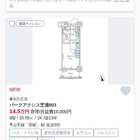
る
賃貸マンション
NEW
港区芝浦
パークアクシス芝浦
903
14.5
万円
管理/共益費10,000円
9階 / 26.09㎡ / 1K /築13年
山手線「田町」駅 徒歩9分
バス・トイレ別
室内洗濯機置場
エアコン
バルコニー