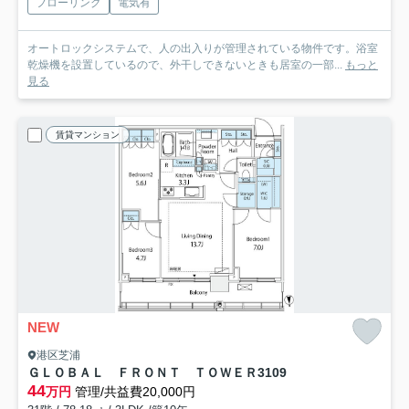
フローリング
電気有
オートロックシステムで、人の出入りが管理されている物件です。浴室
乾燥機を設置しているので、外干しできないときも居室の一部...
もっと
見る
賃貸マンション
NEW
港区芝浦
ＧＬＯＢＡＬ ＦＲＯＮＴ ＴＯＷＥＲ
3109
44
万円
管理/共益費20,000円