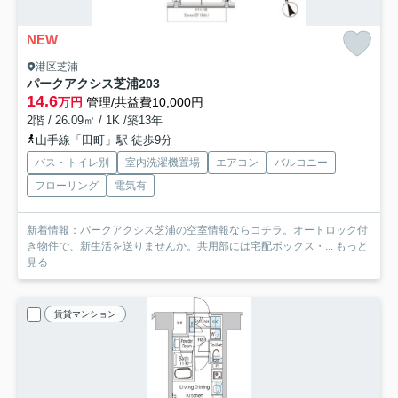
NEW
港区芝浦
パークアクシス芝浦
203
14.6
万円
管理/共益費10,000円
2階 / 26.09㎡ / 1K /築13年
山手線「田町」駅 徒歩9分
バス・トイレ別
室内洗濯機置場
エアコン
バルコニー
フローリング
電気有
新着情報：パークアクシス芝浦の空室情報ならコチラ。オートロック付
き物件で、新生活を送りませんか。共用部には宅配ボックス・...
もっと
見る
賃貸マンション