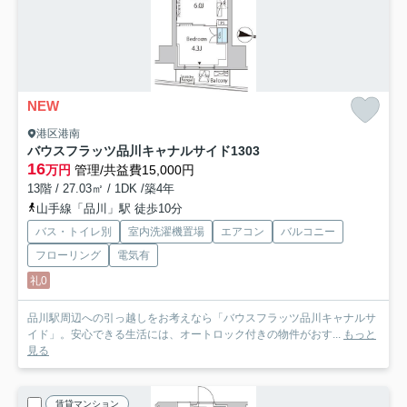
NEW
港区港南
バウスフラッツ品川キャナルサイド
1303
16
万円
管理/共益費15,000円
13階 / 27.03㎡ / 1DK /築4年
山手線「品川」駅 徒歩10分
バス・トイレ別
室内洗濯機置場
エアコン
バルコニー
フローリング
電気有
礼0
品川駅周辺への引っ越しをお考えなら「バウスフラッツ品川キャナルサ
イド」。安心できる生活には、オートロック付きの物件がおす...
もっと
見る
賃貸マンション