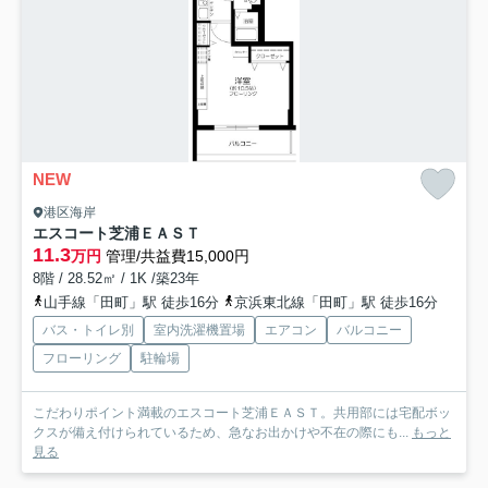
NEW
港区海岸
エスコート芝浦ＥＡＳＴ
11.3
万円
管理/共益費15,000円
8階 / 28.52㎡ / 1K /築23年
山手線「田町」駅 徒歩16分
京浜東北線「田町」駅 徒歩16分
バス・トイレ別
室内洗濯機置場
エアコン
バルコニー
フローリング
駐輪場
こだわりポイント満載のエスコート芝浦ＥＡＳＴ。共用部には宅配ボッ
クスが備え付けられているため、急なお出かけや不在の際にも...
もっと
見る