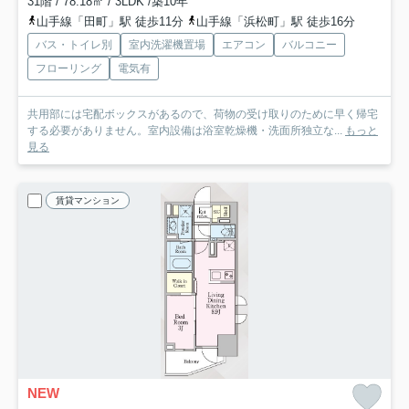
31階 / 78.18㎡ / 3LDK /築10年
山手線「田町」駅 徒歩11分
山手線「浜松町」駅 徒歩16分
バス・トイレ別
室内洗濯機置場
エアコン
バルコニー
フローリング
電気有
共用部には宅配ボックスがあるので、荷物の受け取りのために早く帰宅
する必要がありません。室内設備は浴室乾燥機・洗面所独立な...
もっと
見る
賃貸マンション
NEW