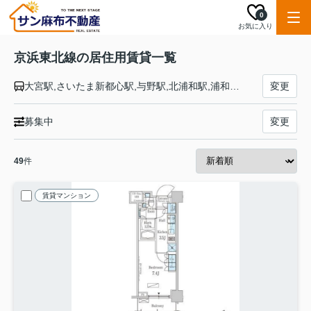
0
お気に入り
京浜東北線の居住用賃貸一覧
大宮駅,さいたま新都心駅,与野駅,北浦和駅,浦和駅,南浦和駅,蕨駅,西川口駅,川口駅,赤羽駅,東十条駅,王子駅,上中里駅,田端駅,西日暮里駅,日暮里駅,鶯谷駅,上野駅,御徒町駅,秋葉原駅,神田駅,東京駅,有楽町駅,新橋駅,浜松町駅,田町駅,高輪ゲートウェイ駅,品川駅,大井町駅,大森駅,蒲田駅,川崎駅,鶴見駅,新子安駅,東神奈川駅,横浜駅,桜木町駅,関内駅,石川町駅,山手駅,根岸駅,磯子駅,新杉田駅,洋光台駅,港南台駅,本郷台駅,大船駅
変更
募集中
変更
49
件
賃貸マンション