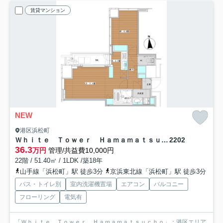
賃貸マンション
NEW
港区浜松町
Ｗｈｉｔｅ Ｔｏｗｅｒ Ｈａｍａｍａｔｓｕｃｈｏ
2202
36.3
万円
管理/共益費10,000円
22階 / 51.40㎡ / 1LDK /築18年
山手線「浜松町」駅 徒歩3分
京浜東北線「浜松町」駅 徒歩3分
バス・トイレ別
室内洗濯機置場
エアコン
バルコニー
フローリング
電気有
「Ｗｈｉｔｅ Ｔｏｗｅｒ Ｈａｍａｍａｔｓｕｃｈｏ」：港区エリア