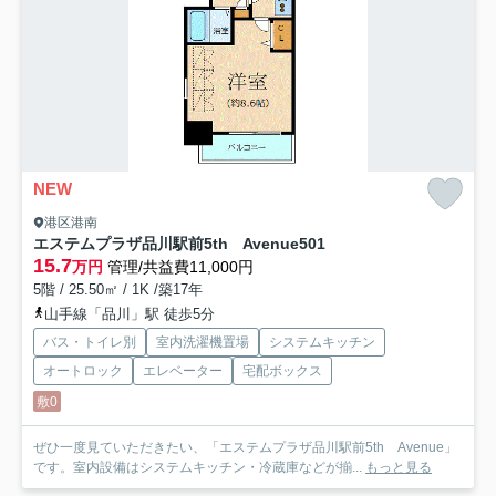
NEW
港区港南
エステムプラザ品川駅前5th Avenue
501
15.7
万円
管理/共益費11,000円
5階 / 25.50㎡ / 1K /築17年
山手線「品川」駅 徒歩5分
バス・トイレ別
室内洗濯機置場
システムキッチン
オートロック
エレベーター
宅配ボックス
敷0
ぜひ一度見ていただきたい、「エステムプラザ品川駅前5th Avenue」
です。室内設備はシステムキッチン・冷蔵庫などが揃...
もっと見る