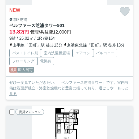
NEW
港区芝浦
ベルファース芝浦タワー
901
13.8
万円
管理/共益費12,000円
9階 / 25.02㎡ / 1R /築16年
山手線「田町」駅 徒歩13分
京浜東北線「田町」駅 徒歩13分
バス・トイレ別
室内洗濯機置場
エアコン
バルコニー
フローリング
電気有
礼0
即入居可
ぜひ一度見ていただきたい、「ベルファース芝浦タワー」です。室内設
備は洗面所独立・浴室乾燥機など豊富に揃っており、過ごしや...
もっと
見る
賃貸マンション