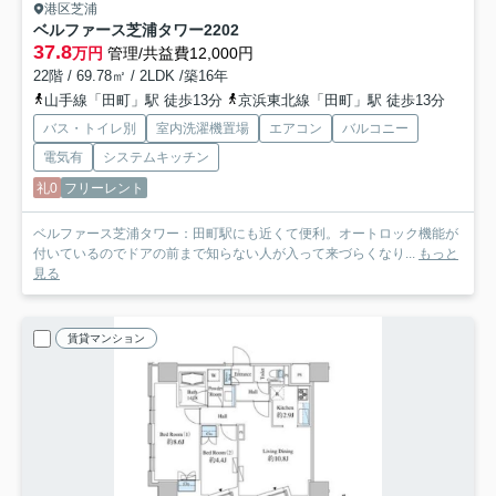
港区芝浦
ベルファース芝浦タワー
2202
37.8
万円
管理/共益費12,000円
22階 / 69.78㎡ / 2LDK /築16年
山手線「田町」駅 徒歩13分
京浜東北線「田町」駅 徒歩13分
バス・トイレ別
室内洗濯機置場
エアコン
バルコニー
電気有
システムキッチン
礼0
フリーレント
ベルファース芝浦タワー：田町駅にも近くて便利。オートロック機能が
付いているのでドアの前まで知らない人が入って来づらくなり...
もっと
見る
賃貸マンション