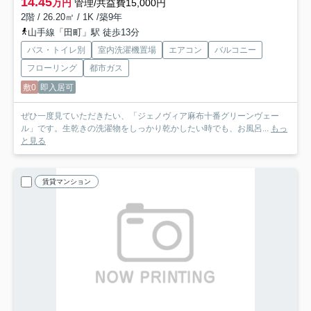
14.45
万円
管理/共益費15,000円
2階 / 26.20㎡ / 1K /築9年
山手線「田町」駅 徒歩13分
バス・トイレ別
室内洗濯機置場
エアコン
バルコニー
フローリング
都市ガス
敷0
即入居可
ぜひ一度見ていただきたい、「ジェノヴィア麻布十番グリーンヴェー
ル」です。生乾きの洗濯物をしっかり乾かしたい時でも、お風呂...
もっ
と見る
賃貸マンション