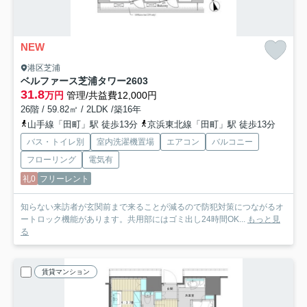
NEW
港区芝浦
ベルファース芝浦タワー
2603
31.8
万円
管理/共益費12,000円
26階 / 59.82㎡ / 2LDK /築16年
山手線「田町」駅 徒歩13分
京浜東北線「田町」駅 徒歩13分
バス・トイレ別
室内洗濯機置場
エアコン
バルコニー
フローリング
電気有
礼0
フリーレント
知らない来訪者が玄関前まで来ることが減るので防犯対策につながるオ
ートロック機能があります。共用部にはゴミ出し24時間OK...
もっと見
る
賃貸マンション