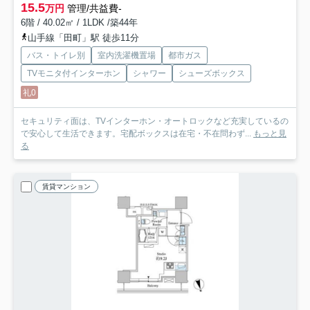
15.5
万円
管理/共益費-
6階 / 40.02㎡ / 1LDK /築44年
山手線「田町」駅 徒歩11分
バス・トイレ別
室内洗濯機置場
都市ガス
TVモニタ付インターホン
シャワー
シューズボックス
礼0
セキュリティ面は、TVインターホン・オートロックなど充実しているの
で安心して生活できます。宅配ボックスは在宅・不在問わず...
もっと見
る
賃貸マンション