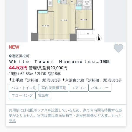
NEW
港区浜松町
Ｗｈｉｔｅ Ｔｏｗｅｒ Ｈａｍａｍａｔｓｕｃｈｏ
1905
44.5
万円
管理/共益費20,000円
19階 / 62.53㎡ / 2LDK /築18年
山手線「浜松町」駅 徒歩3分
京浜東北線「浜松町」駅 徒歩3分
バス・トイレ別
室内洗濯機置場
エアコン
バルコニー
フローリング
電気有
共用部には宅配ボックスを設置しているため、家で何時間も待機する必
要がありません。室内設備は洗面所独立・浴室乾燥機など大変...
もっと
見る