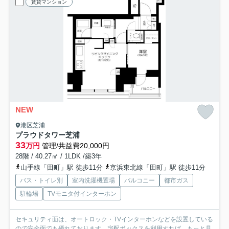
賃貸マンション
NEW
港区芝浦
プラウドタワー芝浦
33
万円
管理/共益費20,000円
28階 / 40.27㎡ / 1LDK /築3年
山手線「田町」駅 徒歩11分
京浜東北線「田町」駅 徒歩11分
バス・トイレ別
室内洗濯機置場
バルコニー
都市ガス
駐輪場
TVモニタ付インターホン
セキュリティ面は、オートロック・TVインターホンなどを設置している
ので安全面でも優れております。宅配ボックスを利用すれば...
もっと見