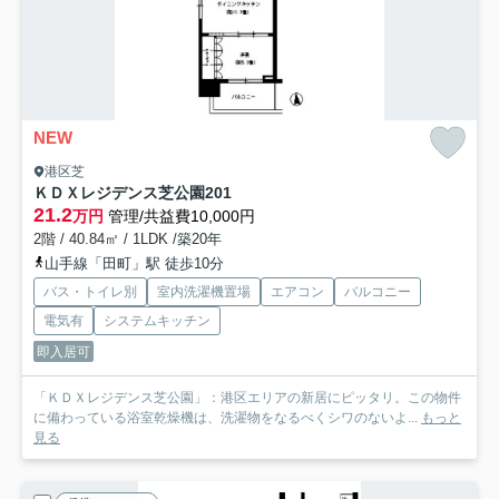
NEW
港区芝
ＫＤＸレジデンス芝公園
201
21.2
万円
管理/共益費10,000円
2階 / 40.84㎡ / 1LDK /築20年
山手線「田町」駅 徒歩10分
バス・トイレ別
室内洗濯機置場
エアコン
バルコニー
電気有
システムキッチン
即入居可
「ＫＤＸレジデンス芝公園」：港区エリアの新居にピッタリ。この物件
に備わっている浴室乾燥機は、洗濯物をなるべくシワのないよ...
もっと
見る