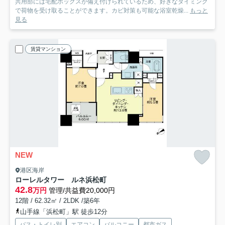
共用部には宅配ボックスが備え付けられているため、好きなタイミング
で荷物を受け取ることができます。カビ対策も可能な浴室乾燥...
もっと
見る
賃貸マンション
NEW
港区海岸
ローレルタワー ルネ浜松町
42.8
万円
管理/共益費20,000円
12階 / 62.32㎡ / 2LDK /築6年
山手線「浜松町」駅 徒歩12分
バス・トイレ別
エアコン
バルコニー
都市ガス