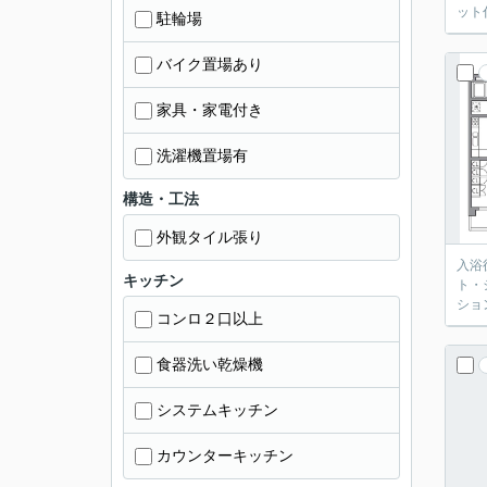
ット
駐輪場
バイク置場あり
家具・家電付き
洗濯機置場有
構造・工法
外観タイル張り
入浴
キッチン
ト・
ショ
コンロ２口以上
食器洗い乾燥機
システムキッチン
カウンターキッチン