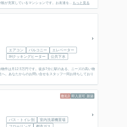
観が充実しているマンションです。お友達を...
もっと見る
エアコン
バルコニー
エレベーター
IHクッキングヒーター
公共下水
件は月12.5万円です。徒歩7分に駅のある、ニーズの高い物
社へ。あなたからのお問い合せをスタッフ一同お待ちしており
敷礼0
即入居可
新築
バス・トイレ別
室内洗濯機置場
フローリング
都市ガス