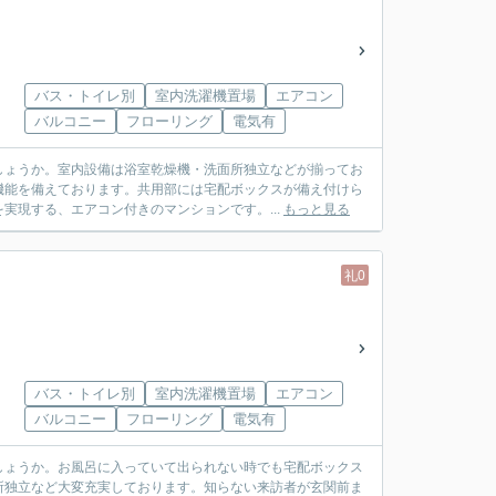
バス・トイレ別
室内洗濯機置場
エアコン
バルコニー
フローリング
電気有
しょうか。室内設備は浴室乾燥機・洗面所独立などが揃ってお
機能を備えております。共用部には宅配ボックスが備え付けら
実現する、エアコン付きのマンションです。...
もっと見る
礼0
バス・トイレ別
室内洗濯機置場
エアコン
バルコニー
フローリング
電気有
しょうか。お風呂に入っていて出られない時でも宅配ボックス
所独立など大変充実しております。知らない来訪者が玄関前ま