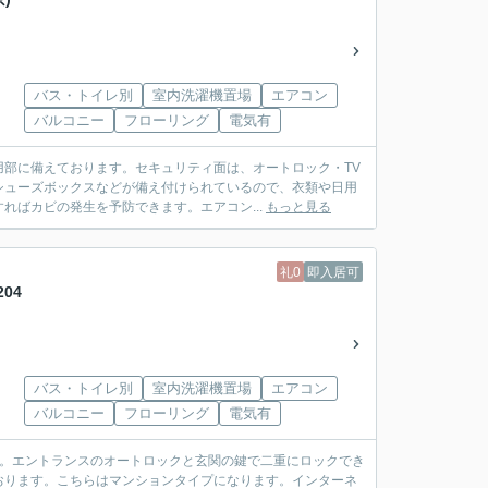
バス・トイレ別
室内洗濯機置場
エアコン
バルコニー
フローリング
電気有
部に備えております。セキュリティ面は、オートロック・TV
シューズボックスなどが備え付けられているので、衣類や日用
ればカビの発生を予防できます。エアコン...
もっと見る
礼0
即入居可
04
バス・トイレ別
室内洗濯機置場
エアコン
バルコニー
フローリング
電気有
す。エントランスのオートロックと玄関の鍵で二重にロックでき
おります。こちらはマンションタイプになります。インターネ