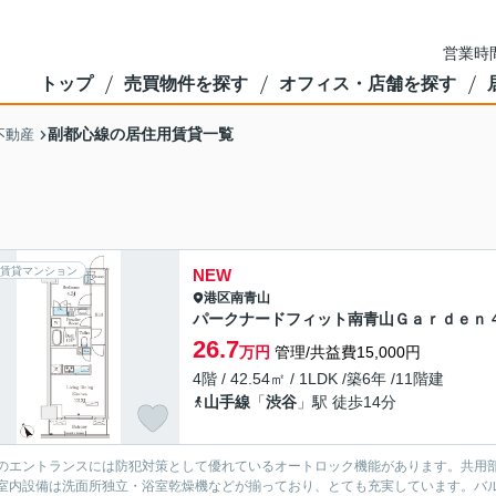
営業時間
トップ
売買物件を探す
オフィス・店舗を探す
副都心線の居住用賃貸一覧
不動産
賃貸マンション
NEW
港区
南青山
パークナードフィット南青山Ｇａｒｄｅｎ 4
26.7
万円
管理/共益費15,000円
4階 / 42.54㎡ / 1LDK /築6年 /11階建
山手線
「
渋谷
」駅 徒歩14分
のエントランスには防犯対策として優れているオートロック機能があります。共用部
室内設備は洗面所独立・浴室乾燥機などが揃っており、とても充実しています。バル