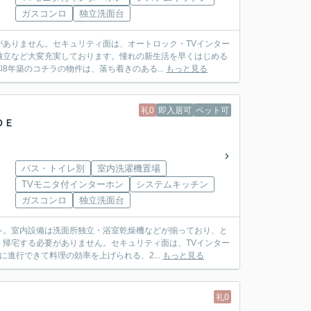
ガスコンロ
独立洗面台
ありません。セキュリティ面は、オートロック・TVインター
独立など大変充実しております。憧れの新生活を早くはじめる
年築のコチラの物件は、落ち着きのある...
もっと見る
礼0
即入居可
ペット可
ＤＥ
バス・トイレ別
室内洗濯機置場
TVモニタ付インターホン
システムキッチン
ガスコンロ
独立洗面台
シ。室内設備は洗面所独立・浴室乾燥機などが揃っており、と
帰宅する必要がありません。セキュリティ面は、TVインター
進行できて料理の効率を上げられる、2...
もっと見る
礼0