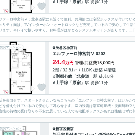
山手線
「
原宿
」駅 徒歩11分
ファーロ神宮前Ⅴ：北参道駅にも近くて便利。共用部には宅配ボックスが付いてい
ュリティ面は、TVインターホン・オートロックなど充実しているので安心して生活
ります。キレイで扱いやすく、お料理がはかどるシステムキッチンがあります。二口コ
賃貸マンション
渋谷区
神宮前
エルファーロ神宮前Ⅴ 0202
24.4
万円
管理/共益費15,000円
2階 / 32.81㎡ / 1LDK /新築 /4階建
副都心線
「
北参道
」駅 徒歩8分
山手線
「
原宿
」駅 徒歩11分
活を失敗せず、スタートさせたいならこちらの「エルファーロ神宮前Ⅴ」はいかがで
どを備え付けているので安心して暮らせます。室内設備は浴室乾燥機・洗面所独立
直接の荷物の受け取りを不安に思っている人でも宅配ボックスがあれば接触せずに荷
賃貸マンション
新宿区
新宿
新品家具付きマンション新宿9(KaGood東京