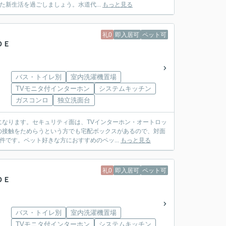
新生活を過ごしましょう。水道代...
もっと見る
礼0
即入居可
ペット可
ＤＥ
バス・トイレ別
室内洗濯機置場
TVモニタ付インターホン
システムキッチン
ガスコンロ
独立洗面台
なります。セキュリティ面は、TVインターホン・オートロッ
の接触をためらうという方でも宅配ボックスがあるので、対面
です。ペット好きな方におすすめのペッ...
もっと見る
礼0
即入居可
ペット可
ＤＥ
バス・トイレ別
室内洗濯機置場
TVモニタ付インターホン
システムキッチン