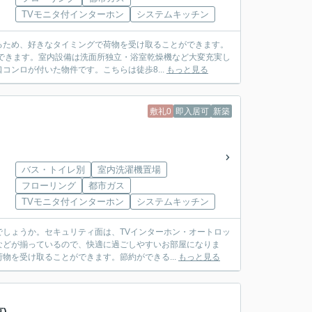
TVモニタ付インターホン
システムキッチン
るため、好きなタイミングで荷物を受け取ることができます。
できます。室内設備は洗面所独立・浴室乾燥機など大変充実し
ンロが付いた物件です。こちらは徒歩8...
もっと見る
敷礼0
即入居可
新築
バス・トイレ別
室内洗濯機置場
フローリング
都市ガス
TVモニタ付インターホン
システムキッチン
しょうか。セキュリティ面は、TVインターホン・オートロッ
などが揃っているので、快適に過ごしやすいお部屋になりま
物を受け取ることができます。節約ができる...
もっと見る
)