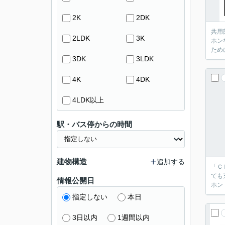
2K
2DK
共用
2LDK
3K
ホン
ため
3DK
3LDK
4K
4DK
4LDK以上
駅・バス停からの時間
建物構造
追加する
「Ｃ
ても
情報公開日
ホン
指定しない
本日
3日以内
1週間以内