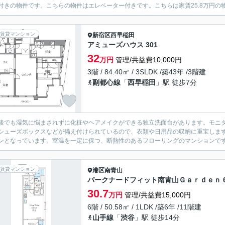
付きの物件です。こちらの物件はエレベーター付きです。こちらは家賃25.8万円の物
賃貸マンション
新宿区
西早稲田
アミューズハウス 301
32
万円
管理/共益費10,000円
3階 / 84.40㎡ / 3SLDK /築43年 /3階建
副都心線
「
西早稲田
」駅 徒歩7分
後でも湿気に悩まされずに化粧やヘアメイクができる独立洗面台があります。モニタ
シューズボックスなどが備え付けられているので、衣類や日用品の収納に重宝しま
ンとなっています。室温を一定に保つ、断熱性のあるフローリングのマンションです。専
賃貸マンション
港区
南青山
パークナードフィット南青山Ｇａｒｄｅｎ 6
30.7
万円
管理/共益費15,000円
6階 / 50.58㎡ / 1LDK /築6年 /11階建
山手線
「
渋谷
」駅 徒歩14分