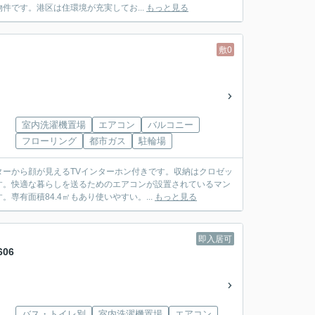
件です。港区は住環境が充実してお...
もっと見る
敷0
室内洗濯機置場
エアコン
バルコニー
フローリング
都市ガス
駐輪場
ーから顔が見えるTVインターホン付きです。収納はクロゼッ
す。快適な暮らしを送るためのエアコンが設置されているマン
有面積84.4㎡もあり使いやすい。...
もっと見る
即入居可
06
バス・トイレ別
室内洗濯機置場
エアコン