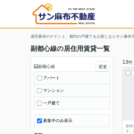
港区麻布のテナント、都内の戸建てをお探しならサン麻布
副都心線の居住用賃貸一覧
13
件
副都心線
変更
アパート
マンション
一戸建て
募集中のみ表示
建物
す。