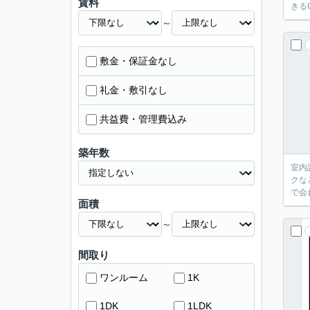
賃料
きる
～
敷金・保証金なし
礼金・敷引なし
共益費・管理費込み
築年数
室内
クな
で会
面積
～
間取り
ワンルーム
1K
1DK
1LDK