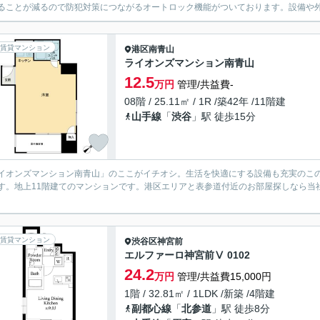
ることが減るので防犯対策につながるオートロック機能がついております。設備や外
賃貸マンション
港区
南青山
ライオンズマンション南青山
12.5
万円
管理/共益費-
08階 / 25.11㎡ / 1R /築42年 /11階建
山手線
「
渋谷
」駅 徒歩15分
イオンズマンション南青山」のここがイチオシ。生活を快適にする設備も充実のこの物
す。地上11階建てのマンションです。港区エリアと表参道付近のお部屋探しなら当
。
賃貸マンション
渋谷区
神宮前
エルファーロ神宮前Ⅴ 0102
24.2
万円
管理/共益費15,000円
1階 / 32.81㎡ / 1LDK /新築 /4階建
副都心線
「
北参道
」駅 徒歩8分