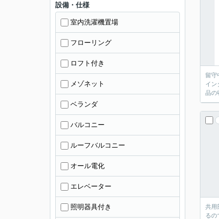
設備・仕様
室内洗濯機置場
フローリング
ロフト付き
留守
メゾネット
イン
品の
ベランダ
バルコニー
ルーフバルコニー
オール電化
エレベーター
照明器具付き
共用
るの