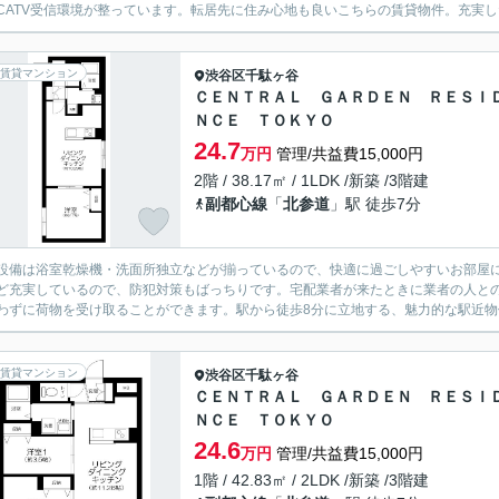
CATV受信環境が整っています。転居先に住み心地も良いこちらの賃貸物件。充実した
賃貸マンション
渋谷区
千駄ヶ谷
ＣＥＮＴＲＡＬ ＧＡＲＤＥＮ ＲＥＳＩ
ＮＣＥ ＴＯＫＹＯ
24.7
万円
管理/共益費15,000円
2階 / 38.17㎡ / 1LDK /新築 /3階建
副都心線
「
北参道
」駅 徒歩7分
設備は浴室乾燥機・洗面所独立などが揃っているので、快適に過ごしやすいお部屋に
ど充実しているので、防犯対策もばっちりです。宅配業者が来たときに業者の人と
わずに荷物を受け取ることができます。駅から徒歩8分に立地する、魅力的な駅近物件
賃貸マンション
渋谷区
千駄ヶ谷
ＣＥＮＴＲＡＬ ＧＡＲＤＥＮ ＲＥＳＩ
ＮＣＥ ＴＯＫＹＯ
24.6
万円
管理/共益費15,000円
1階 / 42.83㎡ / 2LDK /新築 /3階建