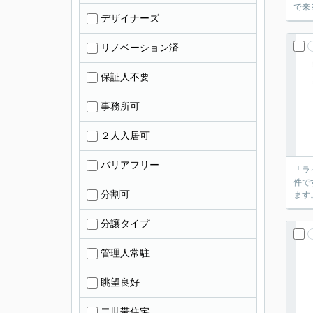
で来
デザイナーズ
リノベーション済
保証人不要
事務所可
２人入居可
バリアフリー
「ラ
件で
分割可
ます
分譲タイプ
管理人常駐
眺望良好
二世帯住宅