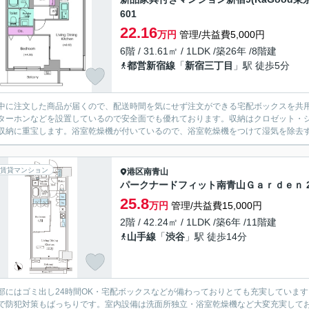
601
22.16
万円
管理/共益費5,000円
6階 / 31.61㎡ / 1LDK /築26年 /8階建
都営新宿線
「
新宿三丁目
」駅 徒歩5分
中に注文した商品が届くので、配送時間を気にせず注文ができる宅配ボックスを共用
ターホンなどを設置しているので安全面でも優れております。収納はクロゼット・
収納に重宝します。浴室乾燥機が付いているので、浴室乾燥機をつけて湿気を除去す
賃貸マンション
港区
南青山
パークナードフィット南青山Ｇａｒｄｅｎ 2
25.8
万円
管理/共益費15,000円
2階 / 42.24㎡ / 1LDK /築6年 /11階建
山手線
「
渋谷
」駅 徒歩14分
部にはゴミ出し24時間OK・宅配ボックスなどが備わっておりとても充実していま
で防犯対策もばっちりです。室内設備は洗面所独立・浴室乾燥機など大変充実して