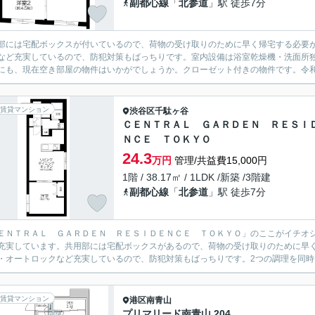
副都心線
「
北参道
」駅 徒歩7分
部には宅配ボックスが付いているので、荷物の受け取りのために早く帰宅する必要が
など充実しているので、防犯対策もばっちりです。室内設備は浴室乾燥機・洗面所
にも、現在空き部屋の物件はいかがでしょうか。クローゼット付きの物件です。令和8
賃貸マンション
渋谷区
千駄ヶ谷
ＣＥＮＴＲＡＬ ＧＡＲＤＥＮ ＲＥＳＩ
ＮＣＥ ＴＯＫＹＯ
24.3
万円
管理/共益費15,000円
1階 / 38.17㎡ / 1LDK /新築 /3階建
副都心線
「
北参道
」駅 徒歩7分
ＥＮＴＲＡＬ ＧＡＲＤＥＮ ＲＥＳＩＤＥＮＣＥ ＴＯＫＹＯ」のここがイチオ
充実しています。共用部には宅配ボックスがあるので、荷物の受け取りのために早く
・オートロックなど充実しているので、防犯対策もばっちりです。2つの調理を同時に
賃貸マンション
港区
南青山
プリマリード南青山 204