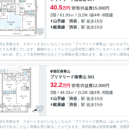
40.5
万円
管理/共益費15,000円
2階 / 61.93㎡ / 2LDK /築4年 /8階建
山手線
「
渋谷
」駅 徒歩15分
銀座線
「
渋谷
」駅 徒歩15分
活を失敗せず、スタートさせたいならこちらの「プリマリード南青山」はいかがで
とても充実しています。建物のエントランスには安全性に優れているオートロック
いるため、忙しくて在宅時間が少なくても荷物を受け取れます。過ごしやすい環境を
賃貸マンション
港区
南青山
プリマリード南青山 301
32.2
万円
管理/共益費12,000円
3階 / 48.33㎡ / 2LDK /築4年 /8階建
山手線
「
渋谷
」駅 徒歩15分
銀座線
「
渋谷
」駅 徒歩15分
活を失敗せず、スタートさせたいならこちらの「プリマリード南青山」はいかがで
るので出ることなく荷物を受け取ることができます。室内設備は浴室乾燥機・洗面