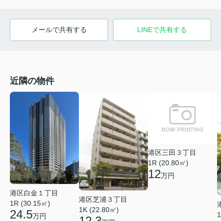
メールで共有する
LINEで共有する
近隣の物件
港区三田３丁目
1R (20.80㎡)
12
万円
港区白金１丁目
港区芝浦３丁目
1R (30.15㎡)
1K (22.80㎡)
24.5
1
万円
12.3