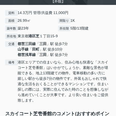
【外観】
14.3万円 管理/共益費 11,000円
賃料
26.99㎡
1K
面積
間取り
築23年
5階/13階建
築年数
所在階
東京都
港区
芝
１丁目15-9
所在地
都営三田線
「
三田
」駅 徒歩7分
交通
山手線
「
田町
」駅 徒歩10分
都営浅草線
「
三田
」駅 徒歩7分
港区エリアでの住まいなら、住み心地も快適な「スカイ
備考
コート芝壱番館」はいかがでしょうか。素敵な景色が堪
能できる、地上13階建ての物件。電車移動の多い方に
嬉しい駅から徒歩7分の物件です。外装もおしゃれで快
適な生活をおくることができるマンションです。住まい
探しの際には、実際に住んでみた時のことを想像しなが
ら進めていくことが大事です。より良い住まいをご提供
致します。
スカイコート芝壱番館のコメント(おすすめポイン