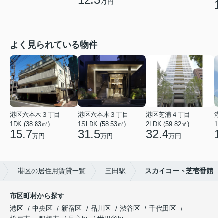
万円
よく見られている物件
港区六本木３丁目
港区六本木３丁目
港区芝浦４丁目
1DK (38.83㎡)
1SLDK (58.53㎡)
2LDK (59.82㎡)
1
15.7
31.5
32.4
万円
万円
万円
港区の居住用賃貸一覧
三田駅
スカイコート芝壱番館
市区町村から探す
港区
中央区
新宿区
品川区
渋谷区
千代田区