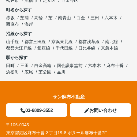
松戸市
船橋市
足立区
世田谷区
町名から探す
赤坂
芝浦
高輪
芝
南青山
白金
三田
六本木
西麻布
海岸
沿線から探す
山手線
都営三田線
京浜東北線
都営浅草線
南北線
都営大江戸線
銀座線
千代田線
日比谷線
京急本線
駅から探す
田町
三田
白金高輪
国会議事堂前
六本木
麻布十番
浜松町
広尾
芝公園
品川
サン麻布不動産
03-6809-3552
お問い合わせ
〒106-0045
東京都港区麻布十番２丁目19-8 ボヌール麻布十番7F