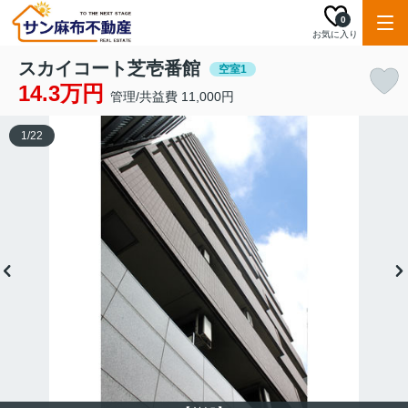
0
お気に入り
スカイコート芝壱番館
空室1
14.3万円
管理/共益費 11,000円
1
/
22