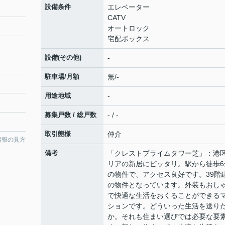
設備条件
エレベーター
CATV
オートロック
宅配ボックス
設備(その他)
-
駐車場/月額
無/-
用途地域
-
募集戸数 / 総戸数
- / -
取引態様
仲介
情報の見方
備考
「クレストプライムタワー芝」：港
リアの新居にピッタリ。駅から徒歩6
の物件で、アクセス良好です。39階
の物件となっています。外装もおし
で快適な生活をおくることができる
ションです。どういった生活を送り
か。それも住まい選びでは必要な要