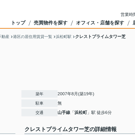
営業時間
トップ
売買物件を探す
オフィス・店舗を探す
クレストプライムタワー芝
不動産
港区の居住用賃貸一覧
浜松町駅
2007年8月(築19年)
築年
無
駐車
山手線
「
浜松町
」駅 徒歩6分
交通
クレストプライムタワー芝の詳細情報