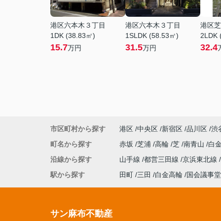
港区六本木３丁目
港区六本木３丁目
港区芝
1DK (38.83㎡)
1SLDK (58.53㎡)
2LDK 
15.7
31.5
32.4
万円
万円
市区町村から探す
港区
中央区
新宿区
品川区
渋
町名から探す
赤坂
芝浦
高輪
芝
南青山
白
沿線から探す
山手線
都営三田線
京浜東北線
駅から探す
田町
三田
白金高輪
国会議事堂
サン麻布不動産