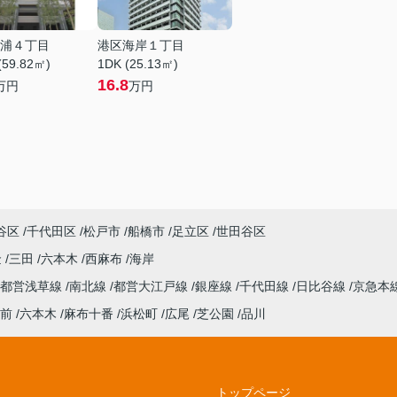
浦４丁目
港区海岸１丁目
(59.82㎡)
1DK (25.13㎡)
16.8
万円
万円
谷区
千代田区
松戸市
船橋市
足立区
世田谷区
金
三田
六本木
西麻布
海岸
都営浅草線
南北線
都営大江戸線
銀座線
千代田線
日比谷線
京急本
前
六本木
麻布十番
浜松町
広尾
芝公園
品川
トップページ