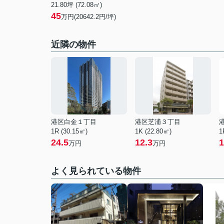
21.80坪 (72.08㎡)
45
万円(20642.2円/坪)
近隣の物件
港区白金１丁目
港区芝浦３丁目
1R (30.15㎡)
1K (22.80㎡)
1
24.5
12.3
1
万円
万円
よく見られている物件