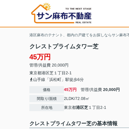
港区麻布のテナント、都内の戸建てをお探しならサン麻布
クレストプライムタワー芝
45万円
管理/共益費 20,000円
東京都
港区
芝
１丁目2-1
山手線「浜松町」駅徒歩6分
45万円
管理/共益費
20,000円
価格
2LDK/72.08㎡
間取り/面積
東京都
港区
芝
１丁目2-1
所在地
クレストプライムタワー芝の基本情報