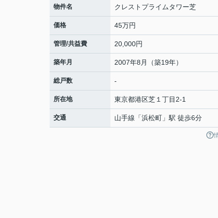
物件名
クレストプライムタワー芝
価格
45万円
管理/共益費
20,000円
築年月
2007年8月（築19年）
総戸数
-
所在地
東京都
港区
芝
１丁目2-1
交通
山手線
「
浜松町
」駅 徒歩6分