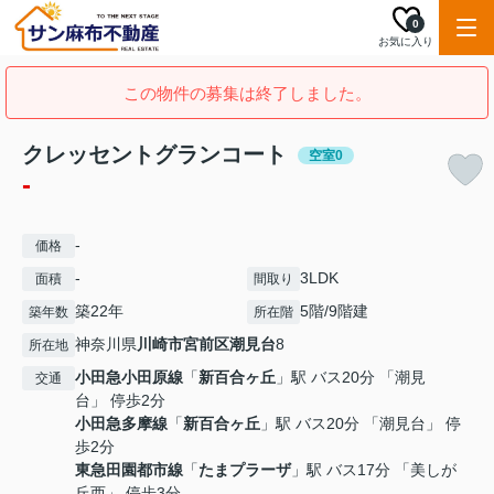
0
お気に入り
この物件の募集は終了しました。
クレッセントグランコート
空室0
-
-
価格
-
3LDK
面積
間取り
築22年
5階/9階建
築年数
所在階
神奈川県
川崎市宮前区
潮見台
8
所在地
小田急小田原線
「
新百合ヶ丘
」駅 バス20分 「潮見
交通
台」 停歩2分
小田急多摩線
「
新百合ヶ丘
」駅 バス20分 「潮見台」 停
歩2分
東急田園都市線
「
たまプラーザ
」駅 バス17分 「美しが
丘西」 停歩3分