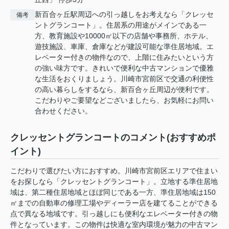
新百合ヶ丘駅周辺への引っ越しをお考えなら「クレッセ
備考
ントグランコート」。住居系の用途がメインである一
方、教育施設や10000㎡以下の店舗や事務所、ホテル、
遊技施設、車庫、倉庫などが建設可能な準住居地域。エ
レベーター付きの物件なので、上階に住みたいという方
の強い味方です。きれいで便利な中古マンションで優雅
な生活をおくりましょう。川崎市宮前区で交通の利便性
の高い暮らしをするなら、新百合ヶ丘周辺が便利です。
こだわりやご要望などございましたら、お気軽にお問い
合わせください。
クレッセントグランコートのコメント(おすすめポ
イント)
こだわりで選びたい方におすすめ。川崎市宮前区エリアで住まい
をお探しなら「クレッセントグランコート」。立地する準住居地
域は、第二種住居地域とほぼ同じである一方、準住居地域は150
㎡までの自動車の修理工場やディーラー店を建てることができる
点で異なる地域です。引っ越しにも便利なエレベーター付きの物
件となっています。この物件は快適な室内環境が魅力の中古マン