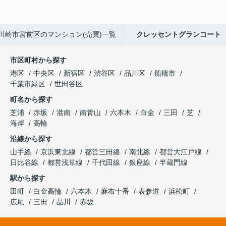
川崎市宮前区のマンション(売買)一覧
クレッセントグランコート
市区町村から探す
港区
中央区
新宿区
渋谷区
品川区
船橋市
千葉市緑区
世田谷区
町名から探す
芝浦
赤坂
港南
南青山
六本木
白金
三田
芝
海岸
高輪
沿線から探す
山手線
京浜東北線
都営三田線
南北線
都営大江戸線
日比谷線
都営浅草線
千代田線
銀座線
半蔵門線
駅から探す
田町
白金高輪
六本木
麻布十番
表参道
浜松町
広尾
三田
品川
赤坂