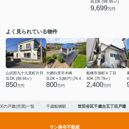
4LDK (98.95㎡)
9,699
万円
よく見られている物件
山武郡九十九里町片貝
大網白里市木崎
船橋市旭町６丁目
3LDK (89.94㎡)
3LDK＋S(納戸) (76.40㎡)
4DK (70.79㎡)
4
850
800
2,400
万円
万円
万円
区の戸建(売買)一覧
千歳船橋駅
世田谷区千歳台五丁目戸建
サン麻布不動産