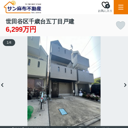
0
お気に入り
世田谷区千歳台五丁目戸建
6,299万円
1
/
4