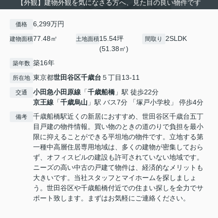
【外観】建物外観を気になさる方へ、見た目の良い物件です
6,299万円
価格
77.48㎡
15.54坪
2SLDK
建物面積
土地面積
間取り
(51.38㎡)
築16年
築年数
東京都
世田谷区
千歳台
５丁目13-11
所在地
小田急小田原線
「
千歳船橋
」駅 徒歩22分
交通
京王線
「
千歳烏山
」駅 バス7分 「塚戸小学校」 停歩4分
千歳船橋駅近くの新居におすすめ、世田谷区千歳台五丁
備考
目戸建の物件情報。買い物のときの道のりで負担を最小
限に抑えることができる平坦地の物件です。立地する第
一種中高層住居専用地域は、多くの建物が密集しておら
ず、オフィスビルの建設も許可されていない地域です。
ニーズの高い中古の戸建て物件は、経済的なメリットも
大きいです。当社スタッフとマイホームを探しましょ
う。世田谷区や千歳船橋付近での住まい探しを全力でサ
ポート致します。まずはお気軽にご連絡ください。