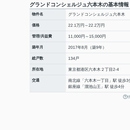
グランドコンシェルジュ六本木の基本情報
物件名
グランドコンシェルジュ六本木
価格
22.1万円～22.2万円
管理/共益費
11,000円～15,000円
築年月
2017年8月（築9年）
総戸数
134戸
所在地
東京都
港区
六本木
２丁目2-4
交通
南北線
「
六本木一丁目
」駅 徒歩3
銀座線
「
溜池山王
」駅 徒歩4分