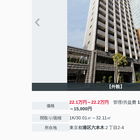
【外観】
22.1万円～22.2万円
管理/共益費
価格
～15,000円
1K/30.01㎡～32.11㎡
間取り/面積
東京都
港区
六本木
２丁目2-4
所在地