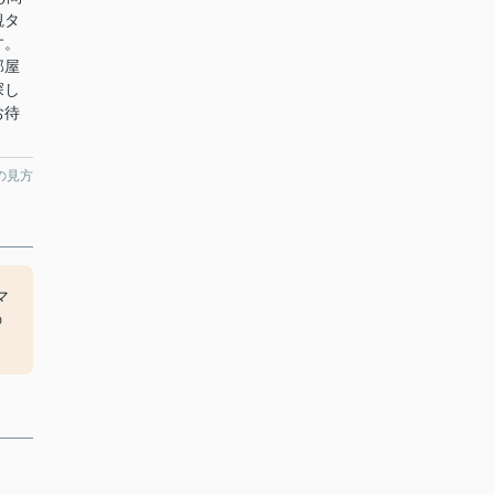
観タ
す。
部屋
探し
お待
の見方
マ
の