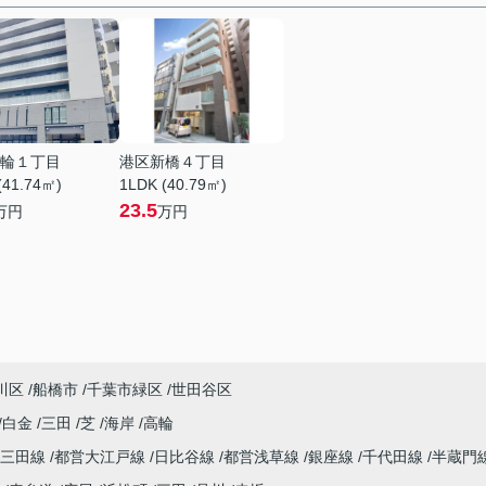
輪１丁目
港区新橋４丁目
(41.74㎡)
1LDK (40.79㎡)
23.5
万円
万円
川区
船橋市
千葉市緑区
世田谷区
白金
三田
芝
海岸
高輪
営三田線
都営大江戸線
日比谷線
都営浅草線
銀座線
千代田線
半蔵門