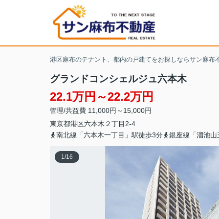
港区麻布のテナント、都内の戸建てをお探しならサン麻布
グランドコンシェルジュ六本木
22.1万円～22.2万円
管理/共益費 11,000円～15,000円
東京都
港区
六本木
２丁目2-4
南北線「六本木一丁目」駅徒歩3分
銀座線「溜池山
1
/
16