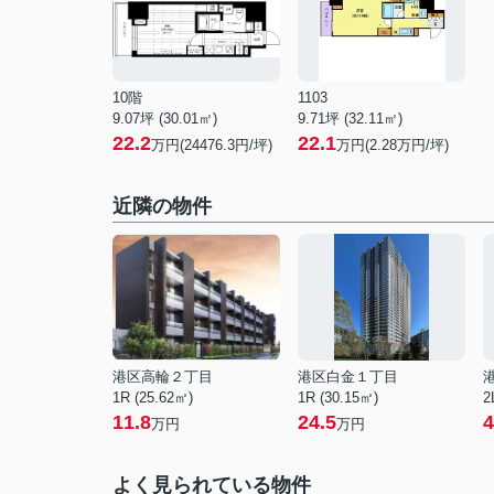
10階
1103
9.07坪 (30.01㎡)
9.71坪 (32.11㎡)
22.2
22.1
万円(24476.3円/坪)
万円(2.28万円/坪)
近隣の物件
港区高輪２丁目
港区白金１丁目
1R (25.62㎡)
1R (30.15㎡)
2
11.8
24.5
4
万円
万円
よく見られている物件