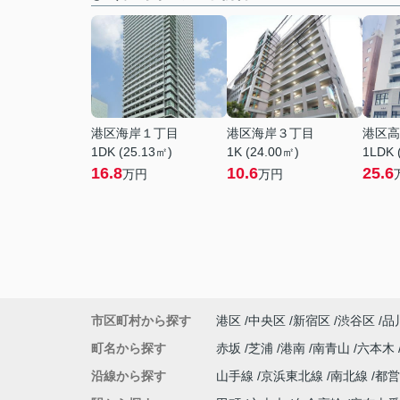
港区海岸１丁目
港区海岸３丁目
港区高
1DK (25.13㎡)
1K (24.00㎡)
1LDK 
16.8
10.6
25.6
万円
万円
市区町村から探す
港区
中央区
新宿区
渋谷区
品
町名から探す
赤坂
芝浦
港南
南青山
六本木
沿線から探す
山手線
京浜東北線
南北線
都