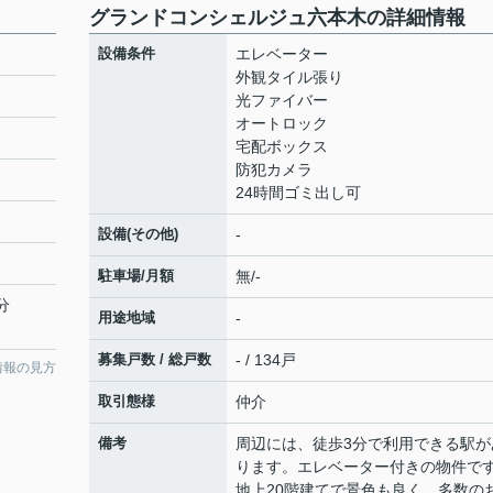
グランドコンシェルジュ六本木の詳細情報
設備条件
エレベーター
外観タイル張り
光ファイバー
オートロック
宅配ボックス
防犯カメラ
24時間ゴミ出し可
設備(その他)
-
駐車場/月額
無/-
分
用途地域
-
募集戸数 / 総戸数
- / 134戸
情報の見方
取引態様
仲介
備考
周辺には、徒歩3分で利用できる駅が
ります。エレベーター付きの物件で
地上20階建てで景色も良く、多数の