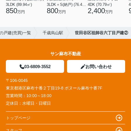
3LDK (89.94㎡)
3LDK＋S(納戸) (76.40㎡)
4DK (70.79㎡)
4
850
800
2,400
万円
万円
万円
の戸建(売買)一覧
千歳烏山駅
世田谷区祖師谷六丁目戸建②
サン麻布不動産
03-6809-3552
お問い合わせ
〒106-0045
東京都港区麻布十番２丁目19-8 ボヌール麻布十番7F
営業時間：
10:00～18:00
定休日：
水曜日・日曜日
トップページ
スタッフ