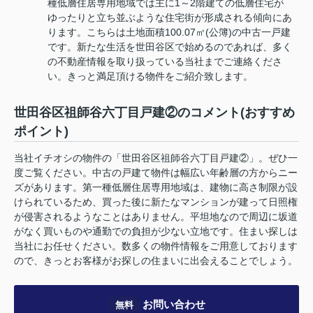
種低層住居専用地域では主に1～2階建ての低層住宅が
ゆったりと立ち並ぶような住宅街が形成される傾向にあ
ります。こちらは土地面積100.07㎡(公簿)の中古一戸建
です。新たな生活を世田谷区で始めるのであれば、多く
の不動産情報を取り扱っている当社までご連絡くださ
い。きっと満足頂ける物件をご紹介致します。
世田谷区祖師谷六丁目戸建②のコメント(おすすめ
ポイント)
当社イチオシの物件の「世田谷区祖師谷六丁目戸建②」。ぜひ一
度ご覧ください。中古の戸建て物件は幅広い年齢層の方からニー
ズがあります。第一種低層住居専用地域は、建物に高さ制限が設
けられているため、買った後に新たなマンションが建って日照権
が侵害されるようなことはありません。平坦地なので周辺に坂道
がなく買いものや通勤での負担が少ない立地です。住まい探しは
当社にお任せください。数多くの物件情報をご用意しております
ので、きっとお客様がお探しの住まいに出会えることでしょう。
お問い合わせ
無料