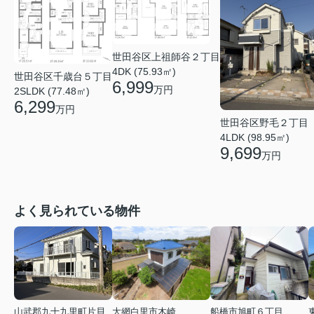
世田谷区上祖師谷２丁目
4DK (75.93㎡)
世田谷区千歳台５丁目
6,999
万円
2SLDK (77.48㎡)
6,299
万円
世田谷区野毛２丁目
4LDK (98.95㎡)
9,699
万円
よく見られている物件
山武郡九十九里町片貝
大網白里市木崎
船橋市旭町６丁目