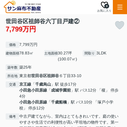
0
お気に入り
世田谷区祖師谷六丁目戸建②
7,799万円
7,799万円
価格
78.83㎡
30.27坪
3LDK
建物面積
土地面積
間取り
(100.07㎡)
築25年
築年数
東京都
世田谷区
祖師谷
６丁目33-10
所在地
京王線
「
千歳烏山
」駅 徒歩17分
交通
小田急小田原線
「
成城学園前
」駅 バス12分 「榎」 停歩
4分
小田急小田原線
「
千歳船橋
」駅 バス10分 「塚戸小学
校」 停歩12分
中古戸建てながら、室内はとてもきれいです。庭の使い
備考
やすさや生活での利便性が高い平坦地の物件です。第一