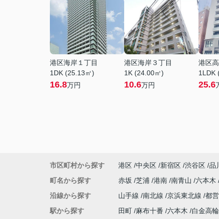
港区海岸１丁目
港区海岸３丁目
港区高
1DK (25.13㎡)
1K (24.00㎡)
1LDK 
16.8
10.6
25.6
万円
万円
市区町村から探す
港区
中央区
新宿区
渋谷区
品
町名から探す
赤坂
芝浦
港南
南青山
六本木
沿線から探す
山手線
南北線
京浜東北線
都
駅から探す
田町
麻布十番
六本木
白金高輪