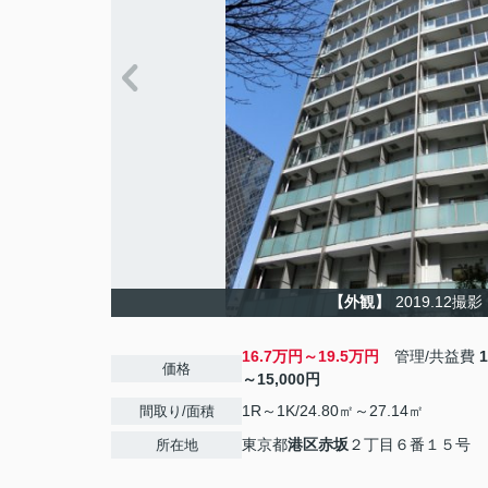
【外観】
2019.12撮影
16.7万円～19.5万円
管理/共益費
価格
～15,000円
1R～1K/24.80㎡～27.14㎡
間取り/面積
東京都
港区
赤坂
２丁目６番１５号
所在地