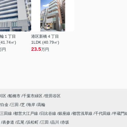
輪１丁目
港区新橋４丁目
(41.74㎡)
1LDK (40.79㎡)
23.5
万円
万円
川区
船橋市
千葉市緑区
世田谷区
白金
三田
芝
海岸
高輪
営三田線
都営大江戸線
日比谷線
銀座線
都営浅草線
千代田線
半蔵門
表参道
広尾
浜松町
三田
品川
赤坂