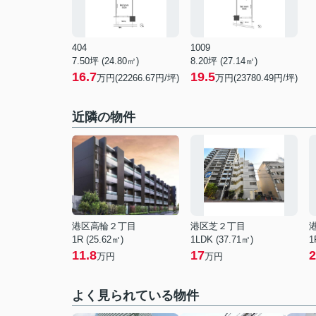
404
1009
7.50坪 (24.80㎡)
8.20坪 (27.14㎡)
16.7
19.5
万円(22266.67円/坪)
万円(23780.49円/坪)
近隣の物件
港区高輪２丁目
港区芝２丁目
1R (25.62㎡)
1LDK (37.71㎡)
1
11.8
17
2
万円
万円
よく見られている物件