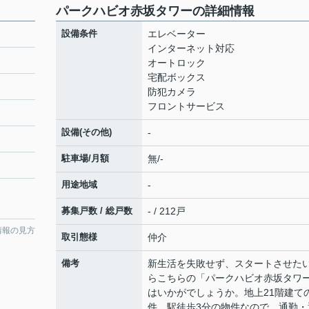
パークハビオ赤坂タワーの詳細情報
設備条件
エレベーター
インターネット対応
オートロック
宅配ボックス
防犯カメラ
フロントサービス
設備(その他)
-
駐車場/月額
無/-
用途地域
-
募集戸数 / 総戸数
- / 212戸
情報の見方
取引態様
仲介
備考
新生活を失敗せず、スタートさせた
らこちらの「パークハビオ赤坂タワ
はいかがでしょうか。地上21階建て
件。駅徒歩3分の物件なので、通勤・