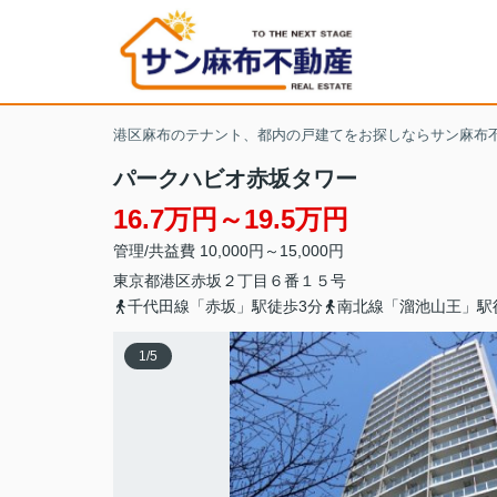
港区麻布のテナント、都内の戸建てをお探しならサン麻布
パークハビオ赤坂タワー
16.7万円～19.5万円
管理/共益費 10,000円～15,000円
東京都
港区
赤坂
２丁目６番１５号
千代田線「赤坂」駅徒歩3分
南北線「溜池山王」駅
1
/
5