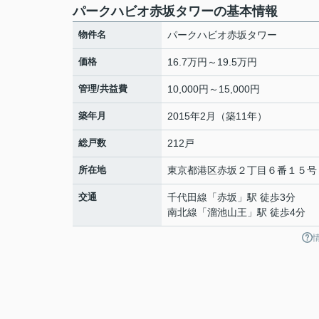
パークハビオ赤坂タワーの基本情報
物件名
パークハビオ赤坂タワー
価格
16.7万円～19.5万円
管理/共益費
10,000円～15,000円
築年月
2015年2月（築11年）
総戸数
212戸
所在地
東京都
港区
赤坂
２丁目６番１５号
交通
千代田線
「
赤坂
」駅 徒歩3分
南北線
「
溜池山王
」駅 徒歩4分