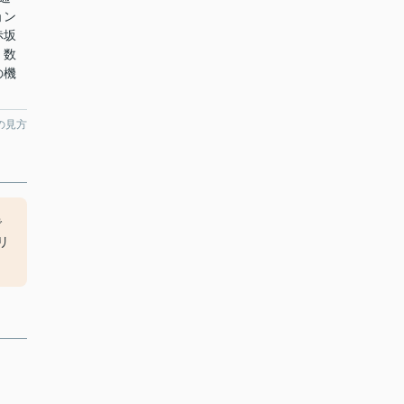
ョン
赤坂
。数
の機
の見方
で
リ