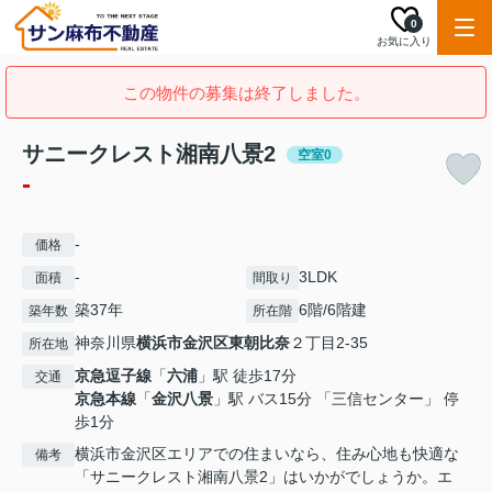
0
お気に入り
この物件の募集は終了しました。
サニークレスト湘南八景2
空室0
-
-
価格
-
3LDK
面積
間取り
築37年
6階/6階建
築年数
所在階
神奈川県
横浜市金沢区
東朝比奈
２丁目2-35
所在地
京急逗子線
「
六浦
」駅 徒歩17分
交通
京急本線
「
金沢八景
」駅 バス15分 「三信センター」 停
歩1分
横浜市金沢区エリアでの住まいなら、住み心地も快適な
備考
「サニークレスト湘南八景2」はいかがでしょうか。エ