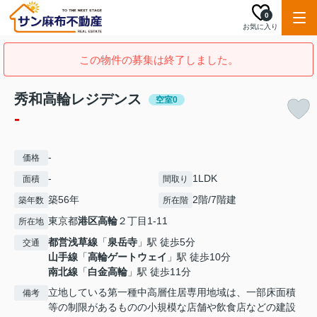
0
お気に入り
この物件の募集は終了しました。
秀和高輪レジデンス
空室0
-
-
価格
-
1LDK
面積
間取り
築56年
2階/7階建
築年数
所在階
東京都
港区
高輪
２丁目1-11
所在地
都営浅草線
「
泉岳寺
」駅 徒歩5分
交通
山手線
「
高輪ゲートウェイ
」駅 徒歩10分
南北線
「
白金高輪
」駅 徒歩11分
立地している第一種中高層住居専用地域は、一部床面積
備考
等の制限があるものの小規模な店舗や飲食店などの建設