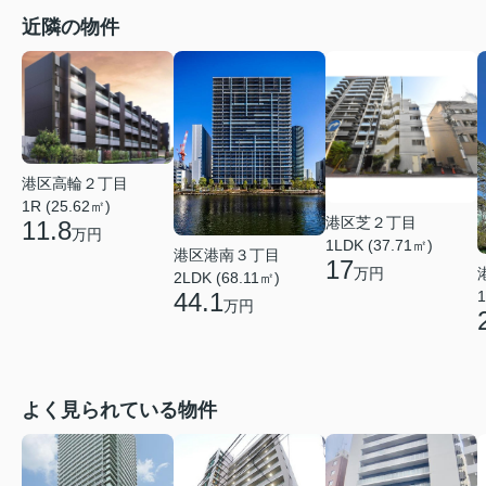
近隣の物件
港区高輪２丁目
1R (25.62㎡)
港区芝２丁目
11.8
万円
1LDK (37.71㎡)
港区港南３丁目
17
万円
2LDK (68.11㎡)
1
44.1
万円
よく見られている物件