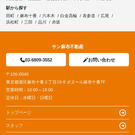
駅から探す
田町
麻布十番
六本木
白金高輪
表参道
広尾
浜松町
三田
品川
赤坂
サン麻布不動産
03-6809-3552
お問い合わせ
〒106-0045
東京都港区麻布十番２丁目19-8 ボヌール麻布十番7F
営業時間：
10:00～18:00
定休日：
水曜日・日曜日
トップページ
スタッフ