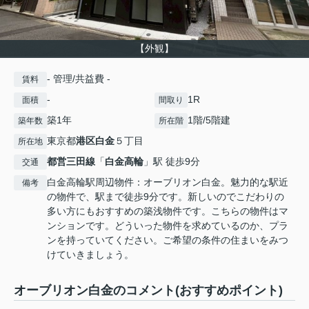
【外観】
- 管理/共益費 -
賃料
-
1R
面積
間取り
築1年
1階/5階建
築年数
所在階
東京都
港区
白金
５丁目
所在地
都営三田線
「
白金高輪
」駅 徒歩9分
交通
白金高輪駅周辺物件：オーブリオン白金。魅力的な駅近
備考
の物件で、駅まで徒歩9分です。新しいのでこだわりの
多い方にもおすすめの築浅物件です。こちらの物件はマ
ンションです。どういった物件を求めているのか、プラ
ンを持っていてください。ご希望の条件の住まいをみつ
けていきましょう。
オーブリオン白金のコメント(おすすめポイント)