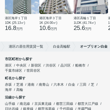
港区海岸１丁目
港区海岸３丁目
港区高輪１丁目
1DK (25.13㎡)
1K (24.00㎡)
1LDK (41.74㎡)
1
16.8
10.6
25.6
万円
万円
万円
港区の居住用賃貸一覧
白金高輪駅
オーブリオン白金
市区町村から探す
港区
中央区
新宿区
渋谷区
品川区
船橋市
千葉市緑区
世田谷区
町名から探す
赤坂
芝浦
港南
南青山
六本木
白金
三田
芝
海岸
高輪
沿線から探す
山手線
南北線
京浜東北線
都営三田線
都営大江戸線
日比谷線
銀座線
都営浅草線
千代田線
半蔵門線