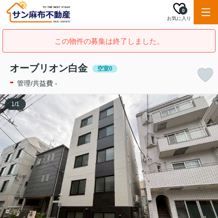
0
お気に入り
この物件の募集は終了しました。
オーブリオン白金
空室0
-
管理/共益費 -
1
/
1