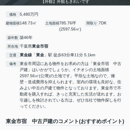
【外観】外観もきれいです
5,480万円
価格
148.73㎡
785.76坪
7DK
建物面積
土地面積
間取り
(2597.56㎡)
築46年
築年数
千葉県
東金市
宿
所在地
東金線
「
東金
」駅 徒歩63分車11分 5.1km
交通
東金市周辺にある物件をお求めの方は「東金市宿 中古
備考
戸建」はいかがでしょうか。イチオシの土地面積
2597.56㎡(公簿)の土地です。平坦な土地なので、擁
壁・造成費用を抑えられます。室内の環境も良好な、住
みよい中古の戸建て物件となっております。東金市で不
動産を購入すれば、きっと充実した生活が送れます。お
引越しを検討されている方は、ぜひ当社で物件探しを行
ってください。
東金市宿 中古戸建のコメント(おすすめポイント)