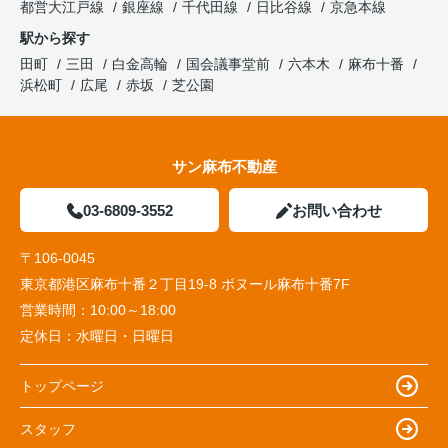
都営大江戸線
銀座線
千代田線
日比谷線
京急本線
駅から探す
田町
三田
白金高輪
国会議事堂前
六本木
麻布十番
浜松町
広尾
赤坂
芝公園
サン麻布不動産
03-6809-3552
お問い合わせ
〒106-0045
東京都港区麻布十番２丁目19-8 ボヌール麻布十番7F
営業時間：
10:00～18:00
定休日：
水曜日・日曜日
トップページ
スタッフ