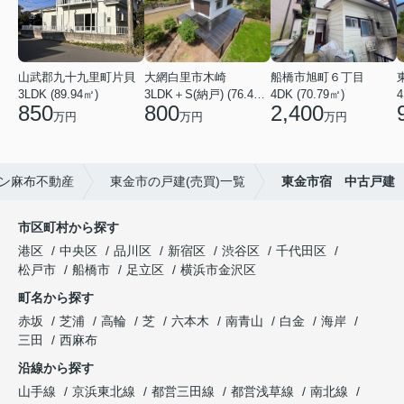
山武郡九十九里町片貝
大網白里市木崎
船橋市旭町６丁目
3LDK (89.94㎡)
3LDK＋S(納戸) (76.40㎡)
4DK (70.79㎡)
4
850
800
2,400
万円
万円
万円
ン麻布不動産
東金市の戸建(売買)一覧
東金市宿 中古戸建
市区町村から探す
港区
中央区
品川区
新宿区
渋谷区
千代田区
松戸市
船橋市
足立区
横浜市金沢区
町名から探す
赤坂
芝浦
高輪
芝
六本木
南青山
白金
海岸
三田
西麻布
沿線から探す
山手線
京浜東北線
都営三田線
都営浅草線
南北線