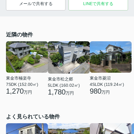
メールで共有する
LINEで共有する
近隣の物件
東金市極楽寺
東金市菱沼
東金市松之郷
7SDK (152.00㎡)
4SLDK (119.24㎡)
5LDK (160.02㎡)
1,270
980
1,780
万円
万円
万円
よく見られている物件