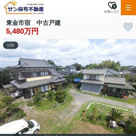
0
お気に入り
東金市宿 中古戸建
5,480万円
1
/
35