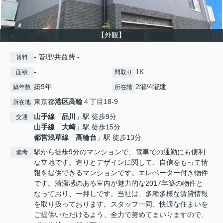
【外観】
- 管理/共益費 -
賃料
-
1K
面積
間取り
築9年
2階/4階建
築年数
所在階
東京都
港区
高輪
４丁目18-9
所在地
山手線
「
品川
」駅 徒歩9分
交通
山手線
「
大崎
」駅 徒歩15分
都営浅草線
「
高輪台
」駅 徒歩13分
駅から徒歩9分のマンションで、電車での通勤にも便利
備考
な立地です。造りとデザインに関して、自信をもって情
報を提供できるマンションです。エレベーター付き物件
です。清潔感のある室内が魅力的な2017年築の物件と
なっており、一押しです。当社は、多種多様な賃貸情報
を取り扱っております。スタッフ一同、快適な住まいを
ご提供いただけるよう、全力で努めてまいりますので、