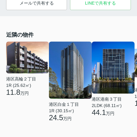
メールで共有する
LINEで共有する
近隣の物件
港区高輪２丁目
1R (25.62㎡)
11.8
万円
1
港区港南３丁目
港区白金１丁目
2LDK (68.11㎡)
1R (30.15㎡)
44.1
万円
24.5
万円