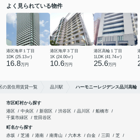
よく見られている物件
港区海岸１丁目
港区海岸３丁目
港区高輪１丁目
1DK (25.13㎡)
1K (24.00㎡)
1LDK (41.74㎡)
1
16.8
10.6
25.6
万円
万円
万円
区の居住用賃貸一覧
品川駅
ハーモニーレジデンス品川高輪
市区町村から探す
港区
中央区
新宿区
渋谷区
品川区
船橋市
千葉市緑区
世田谷区
町名から探す
赤坂
芝浦
港南
南青山
六本木
白金
三田
芝