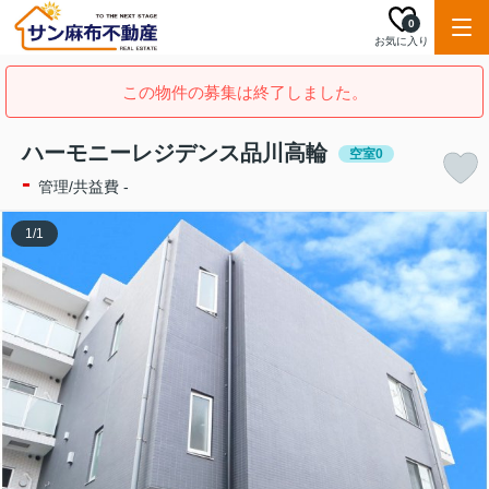
0
お気に入り
この物件の募集は終了しました。
ハーモニーレジデンス品川高輪
空室0
-
管理/共益費 -
1
/
1