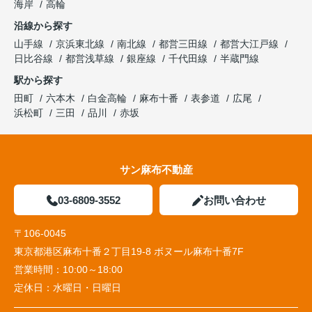
海岸
高輪
沿線から探す
山手線
京浜東北線
南北線
都営三田線
都営大江戸線
日比谷線
都営浅草線
銀座線
千代田線
半蔵門線
駅から探す
田町
六本木
白金高輪
麻布十番
表参道
広尾
浜松町
三田
品川
赤坂
サン麻布不動産
03-6809-3552
お問い合わせ
〒106-0045
東京都港区麻布十番２丁目19-8 ボヌール麻布十番7F
営業時間：
10:00～18:00
定休日：
水曜日・日曜日