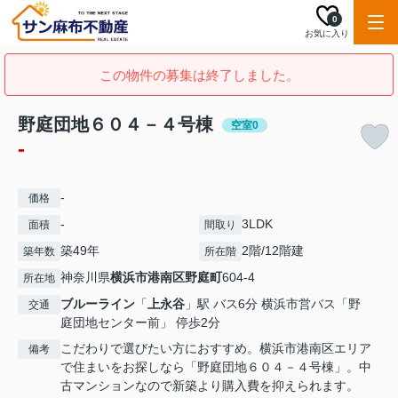
0
お気に入り
この物件の募集は終了しました。
野庭団地６０４－４号棟
空室0
-
-
価格
-
3LDK
面積
間取り
築49年
2階/12階建
築年数
所在階
神奈川県
横浜市港南区
野庭町
604-4
所在地
ブルーライン
「
上永谷
」駅 バス6分 横浜市営バス「野
交通
庭団地センター前」 停歩2分
こだわりで選びたい方におすすめ。横浜市港南区エリア
備考
で住まいをお探しなら「野庭団地６０４－４号棟」。中
古マンションなので新築より購入費を抑えられます。