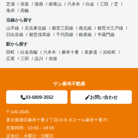
芝浦
赤坂
港南
南青山
六本木
白金
三田
芝
海岸
高輪
沿線から探す
山手線
京浜東北線
都営三田線
南北線
都営大江戸線
日比谷線
都営浅草線
千代田線
銀座線
半蔵門線
駅から探す
田町
白金高輪
六本木
麻布十番
表参道
浜松町
広尾
三田
品川
赤坂
サン麻布不動産
03-6809-3552
お問い合わせ
〒106-0045
東京都港区麻布十番２丁目19-8 ボヌール麻布十番7F
営業時間：
10:00～18:00
定休日：
水曜日・日曜日