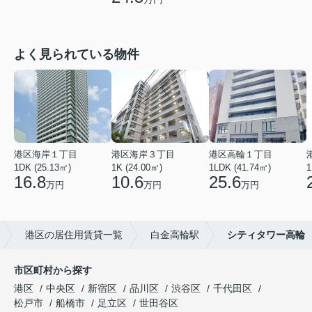
よく見られている物件
港区海岸１丁目
港区海岸３丁目
港区高輪１丁目
1DK (25.13㎡)
1K (24.00㎡)
1LDK (41.74㎡)
1
16.8
10.6
25.6
万円
万円
万円
港区の居住用賃貸一覧
白金高輪駅
シティタワー高輪
市区町村から探す
港区
中央区
新宿区
品川区
渋谷区
千代田区
松戸市
船橋市
足立区
世田谷区