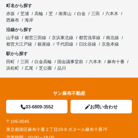
町名から探す
赤坂
芝浦
高輪
芝
南青山
白金
三田
六本木
西麻布
海岸
沿線から探す
山手線
都営三田線
京浜東北線
都営浅草線
南北線
都営大江戸線
銀座線
千代田線
日比谷線
京急本線
駅から探す
田町
三田
白金高輪
国会議事堂前
六本木
麻布十番
浜松町
広尾
芝公園
品川
サン麻布不動産
03-6809-3552
お問い合わせ
〒106-0045
東京都港区麻布十番２丁目19-8 ボヌール麻布十番7F
営業時間：
10:00～18:00