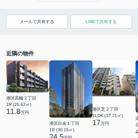
メールで共有する
LINEで共有する
近隣の物件
港区高輪２丁目
1R (25.62㎡)
港区芝２丁目
11.8
万円
1LDK (37.71㎡)
17
港区白金１丁目
万円
2
1R (30.15㎡)
24.5
万円