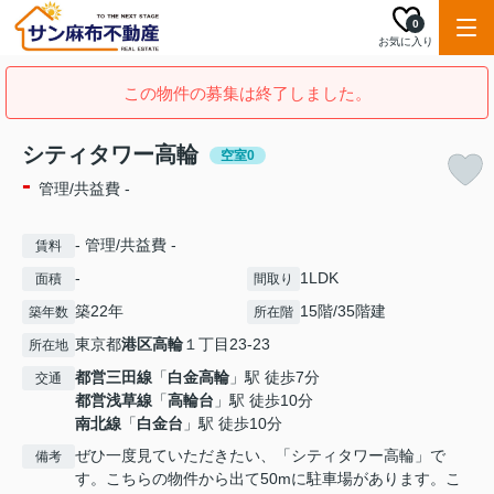
0
お気に入り
この物件の募集は終了しました。
シティタワー高輪
空室0
-
管理/共益費 -
- 管理/共益費 -
賃料
-
1LDK
面積
間取り
築22年
15階/35階建
築年数
所在階
東京都
港区
高輪
１丁目23-23
所在地
都営三田線
「
白金高輪
」駅 徒歩7分
交通
都営浅草線
「
高輪台
」駅 徒歩10分
南北線
「
白金台
」駅 徒歩10分
ぜひ一度見ていただきたい、「シティタワー高輪」で
備考
す。こちらの物件から出て50mに駐車場があります。こ