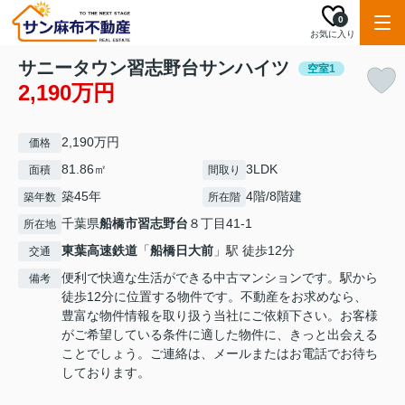
0
お気に入り
サニータウン習志野台サンハイツ
空室1
2,190万円
2,190万円
価格
81.86㎡
3LDK
面積
間取り
築45年
4階/8階建
築年数
所在階
千葉県
船橋市
習志野台
８丁目41-1
所在地
東葉高速鉄道
「
船橋日大前
」駅 徒歩12分
交通
便利で快適な生活ができる中古マンションです。駅から
備考
徒歩12分に位置する物件です。不動産をお求めなら、
豊富な物件情報を取り扱う当社にご依頼下さい。お客様
がご希望している条件に適した物件に、きっと出会える
ことでしょう。ご連絡は、メールまたはお電話でお待ち
しております。