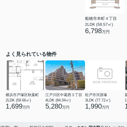
船橋市本町４丁目
2LDK (58.57㎡)
6,798
万円
よく見られている物件
横浜市戸塚区秋葉町
江戸川区中葛西３丁目
松戸市河原塚
2LDK (59.66㎡)
4LDK (84.04㎡)
3LDK (77.72㎡)
1
1,699
5,280
1,990
万円
万円
万円