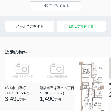
地図アプリで見る
メールで共有する
LINEで共有する
近隣の物件
船橋市山野町
船橋市習志野台５丁目
2
4LDK (84.50㎡)
4LDK (83.32㎡)
3,490
1,490
万円
万円