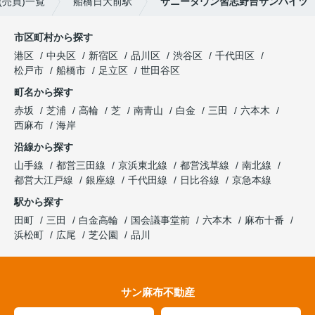
売買)一覧
船橋日大前駅
サニータウン習志野台サンハイツ
市区町村から探す
港区
中央区
新宿区
品川区
渋谷区
千代田区
松戸市
船橋市
足立区
世田谷区
町名から探す
赤坂
芝浦
高輪
芝
南青山
白金
三田
六本木
西麻布
海岸
沿線から探す
山手線
都営三田線
京浜東北線
都営浅草線
南北線
都営大江戸線
銀座線
千代田線
日比谷線
京急本線
駅から探す
田町
三田
白金高輪
国会議事堂前
六本木
麻布十番
浜松町
広尾
芝公園
品川
サン麻布不動産