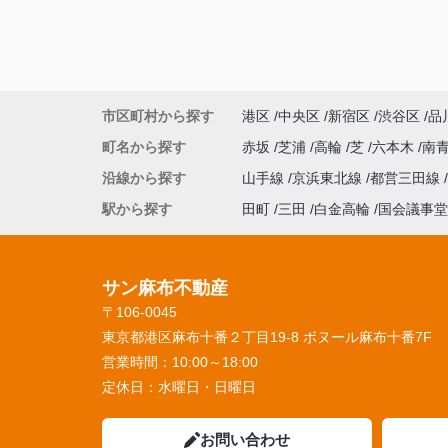
市区町村から探す
港区
中央区
新宿区
渋谷区
品
町名から探す
赤坂
芝浦
高輪
芝
六本木
南
沿線から探す
山手線
京浜東北線
都営三田線
駅から探す
田町
三田
白金高輪
国会議事堂
サン麻布不動産
〒106-0045
東京都港区麻布十番２丁目19-8 ボヌール麻布十番7F
営業時間：
10:00～18:00
定休日：
水曜日・日曜日
お問い合わせ