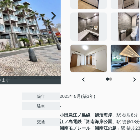
います
2023年5月(築3年)
築年
-
駐車
小田急江ノ島線
「
鵠沼海岸
」駅 徒歩8分
江ノ島電鉄
「
湘南海岸公園
」駅 徒歩18
交通
湘南モノレール
「
湘南江の島
」駅 徒歩2