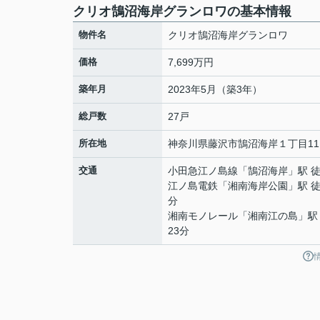
クリオ鵠沼海岸グランロワの基本情報
物件名
クリオ鵠沼海岸グランロワ
価格
7,699万円
築年月
2023年5月（築3年）
総戸数
27戸
所在地
神奈川県
藤沢市
鵠沼海岸
１丁目11
交通
小田急江ノ島線
「
鵠沼海岸
」駅 
江ノ島電鉄
「
湘南海岸公園
」駅 徒
分
湘南モノレール
「
湘南江の島
」駅
23分