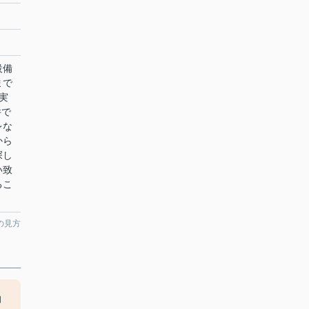
設備
まで
実
件で
レな
から
探し
い致
るこ
の見方
的