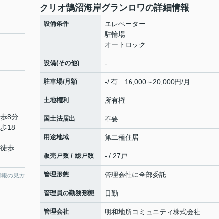
クリオ鵠沼海岸グランロワの詳細情報
設備条件
エレベーター
駐輪場
オートロック
設備(その他)
-
駐車場/月額
-/ 有 16,000～20,000円/月
土地権利
所有権
徒歩8分
国土法届出
不要
歩18
用途地域
第二種住居
 徒歩
販売戸数 / 総戸数
- / 27戸
管理形態
管理会社に全部委託
情報の見方
管理員の勤務形態
日勤
管理会社
明和地所コミュニティ株式会社