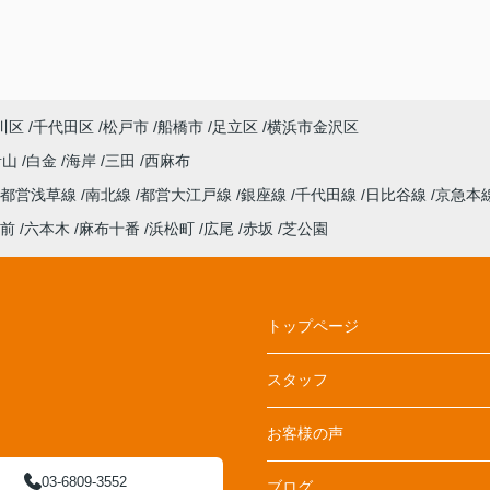
川区
千代田区
松戸市
船橋市
足立区
横浜市金沢区
青山
白金
海岸
三田
西麻布
都営浅草線
南北線
都営大江戸線
銀座線
千代田線
日比谷線
京急本
前
六本木
麻布十番
浜松町
広尾
赤坂
芝公園
トップページ
スタッフ
お客様の声
03-6809-3552
ブログ