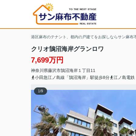
港区麻布のテナント、都内の戸建てをお探しならサン麻布
クリオ鵠沼海岸グランロワ
7,699万円
神奈川県
藤沢市
鵠沼海岸
１丁目11
小田急江ノ島線「鵠沼海岸」駅徒歩8分
江ノ島電鉄
1
/
9