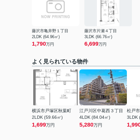
藤沢市亀井野１丁目
藤沢市片瀬４丁目
2LDK (64.96㎡)
3LDK (66.76㎡)
1,790
6,699
万円
万円
よく見られている物件
横浜市戸塚区秋葉町
江戸川区中葛西３丁目
松戸市
2LDK (59.66㎡)
4LDK (84.04㎡)
3LDK 
1,699
5,280
1,99
万円
万円