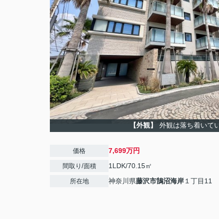
【外観】
外観は落ち着いて
7,699万円
価格
1LDK/70.15㎡
間取り/面積
神奈川県
藤沢市
鵠沼海岸
１丁目11
所在地