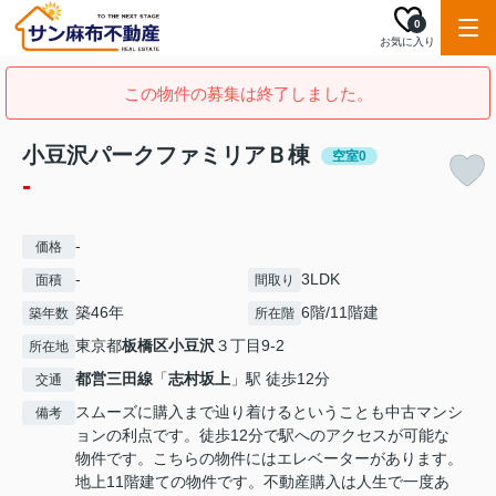
0
お気に入り
この物件の募集は終了しました。
小豆沢パークファミリアＢ棟
空室0
-
-
価格
-
3LDK
面積
間取り
築46年
6階/11階建
築年数
所在階
東京都
板橋区
小豆沢
３丁目9-2
所在地
都営三田線
「
志村坂上
」駅 徒歩12分
交通
スムーズに購入まで辿り着けるということも中古マンシ
備考
ョンの利点です。徒歩12分で駅へのアクセスが可能な
物件です。こちらの物件にはエレベーターがあります。
地上11階建ての物件です。不動産購入は人生で一度あ