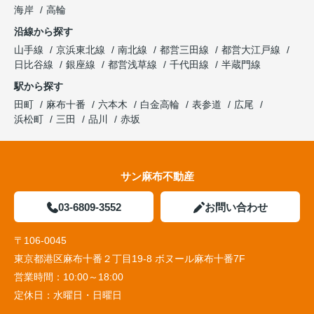
海岸
高輪
沿線から探す
山手線
京浜東北線
南北線
都営三田線
都営大江戸線
日比谷線
銀座線
都営浅草線
千代田線
半蔵門線
駅から探す
田町
麻布十番
六本木
白金高輪
表参道
広尾
浜松町
三田
品川
赤坂
サン麻布不動産
03-6809-3552
お問い合わせ
〒106-0045
東京都港区麻布十番２丁目19-8 ボヌール麻布十番7F
営業時間：
10:00～18:00
定休日：
水曜日・日曜日