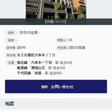
【外観パース】
- 管理/共益費 -
賃料
-
1R
面積
間取り
築9年
2階/20階建
築年数
所在階
東京都
港区
六本木
２丁目
所在地
南北線
「
六本木一丁目
」駅 徒歩3分
交通
銀座線
「
溜池山王
」駅 徒歩4分
千代田線
「
赤坂
」駅 徒歩8分
お問い合わせ
無料
地図