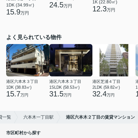
1K (22.80㎡)
24.5
1DK (34.99㎡)
万円
12.3
万円
15.9
万円
よく見られている物件
港区六本木３丁目
港区六本木３丁目
港区芝浦４丁目
1DK (38.83㎡)
1SLDK (58.53㎡)
2LDK (59.82㎡)
1
15.7
31.5
32.4
万円
万円
万円
貸一覧
六本木一丁目駅
港区六本木２丁目の賃貸マンション
市区町村から探す