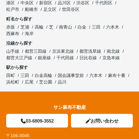
港区
中央区
新宿区
品川区
渋谷区
千代田区
松戸市
船橋市
足立区
世田谷区
町名から探す
赤坂
芝浦
高輪
芝
南青山
白金
三田
六本木
西麻布
海岸
沿線から探す
山手線
都営三田線
京浜東北線
都営浅草線
南北線
都営大江戸線
銀座線
千代田線
日比谷線
京急本線
駅から探す
田町
三田
白金高輪
国会議事堂前
六本木
麻布十番
浜松町
広尾
芝公園
品川
サン麻布不動産
03-6809-3552
お問い合わせ
〒106-0045