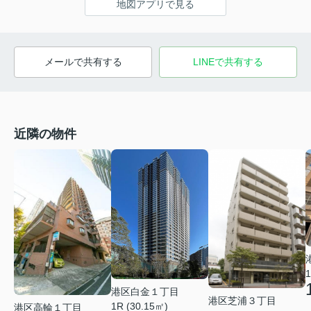
地図アプリで見る
メールで共有する
LINEで共有する
近隣の物件
1
港区白金１丁目
港区芝浦３丁目
1R (30.15㎡)
港区高輪１丁目