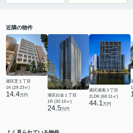
近隣の物件
港区芝１丁目
1K (29.23㎡)
1
港区港南３丁目
14.4
港区白金１丁目
万円
2LDK (68.11㎡)
1R (30.15㎡)
44.1
万円
24.5
万円
よく見られている物件