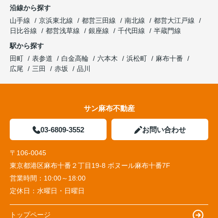
沿線から探す
山手線
京浜東北線
都営三田線
南北線
都営大江戸線
日比谷線
都営浅草線
銀座線
千代田線
半蔵門線
駅から探す
田町
表参道
白金高輪
六本木
浜松町
麻布十番
広尾
三田
赤坂
品川
サン麻布不動産
03-6809-3552
お問い合わせ
〒106-0045
東京都港区麻布十番２丁目19-8 ボヌール麻布十番7F
営業時間：
10:00～18:00
定休日：
水曜日・日曜日
トップページ