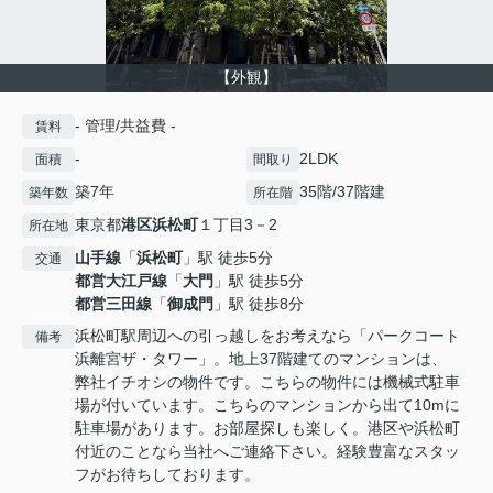
【外観】
- 管理/共益費 -
賃料
-
2LDK
面積
間取り
築7年
35階/37階建
築年数
所在階
東京都
港区
浜松町
１丁目3－2
所在地
山手線
「
浜松町
」駅 徒歩5分
交通
都営大江戸線
「
大門
」駅 徒歩5分
都営三田線
「
御成門
」駅 徒歩8分
浜松町駅周辺への引っ越しをお考えなら「パークコート
備考
浜離宮ザ・タワー」。地上37階建てのマンションは、
弊社イチオシの物件です。こちらの物件には機械式駐車
場が付いています。こちらのマンションから出て10mに
駐車場があります。お部屋探しも楽しく。港区や浜松町
付近のことなら当社へご連絡下さい。経験豊富なスタッ
フがお待ちしております。