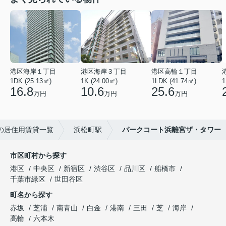
港区海岸１丁目
港区海岸３丁目
港区高輪１丁目
1DK (25.13㎡)
1K (24.00㎡)
1LDK (41.74㎡)
1
16.8
10.6
25.6
万円
万円
万円
の居住用賃貸一覧
浜松町駅
パークコート浜離宮ザ・タワー
市区町村から探す
港区
中央区
新宿区
渋谷区
品川区
船橋市
千葉市緑区
世田谷区
町名から探す
赤坂
芝浦
南青山
白金
港南
三田
芝
海岸
高輪
六本木