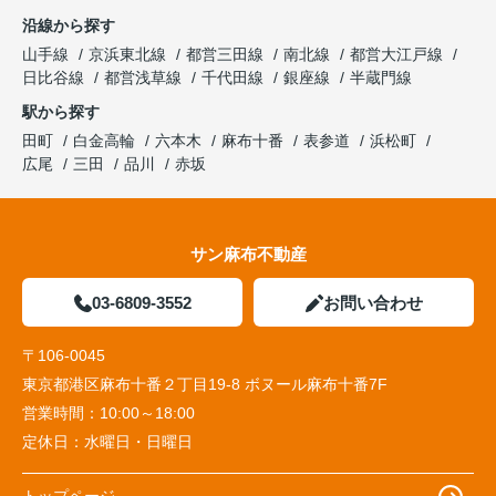
沿線から探す
山手線
京浜東北線
都営三田線
南北線
都営大江戸線
日比谷線
都営浅草線
千代田線
銀座線
半蔵門線
駅から探す
田町
白金高輪
六本木
麻布十番
表参道
浜松町
広尾
三田
品川
赤坂
サン麻布不動産
03-6809-3552
お問い合わせ
〒106-0045
東京都港区麻布十番２丁目19-8 ボヌール麻布十番7F
営業時間：
10:00～18:00
定休日：
水曜日・日曜日