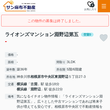
0
お気に入り
この物件の募集は終了しました。
ライオンズマンション淵野辺第五
空室0
-
-
価格
-
3LDK
面積
間取り
築36年
5階/6階建
築年数
所在階
神奈川県
相模原市中央区
東淵野辺
５丁目27-3
所在地
横浜線
「
古淵
」駅 徒歩18分
交通
横浜線
「
淵野辺
」駅 徒歩22分
気になるイチオシ物件情報：「ライオンズマンション淵
備考
野辺第五」。広々とした中古マンションであれば将来子
供が増えても安心です。相模原市中央区で不動産情報を