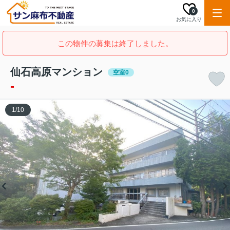
0
お気に入り
この物件の募集は終了しました。
仙石高原マンション
空室0
-
1
/
10