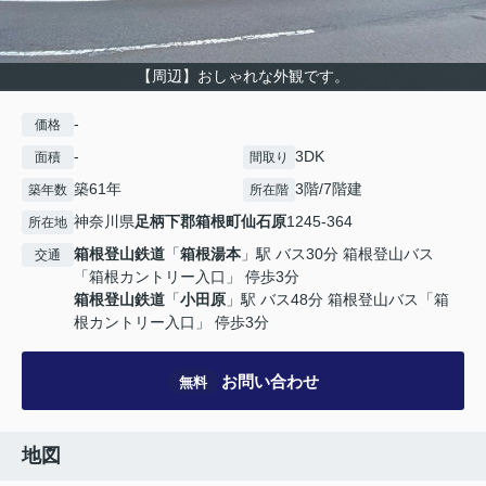
【周辺】おしゃれな外観です。
-
価格
-
3DK
面積
間取り
築61年
3階/7階建
築年数
所在階
神奈川県
足柄下郡箱根町
仙石原
1245-364
所在地
箱根登山鉄道
「
箱根湯本
」駅 バス30分 箱根登山バス
交通
「箱根カントリー入口」 停歩3分
箱根登山鉄道
「
小田原
」駅 バス48分 箱根登山バス「箱
根カントリー入口」 停歩3分
お問い合わせ
無料
地図