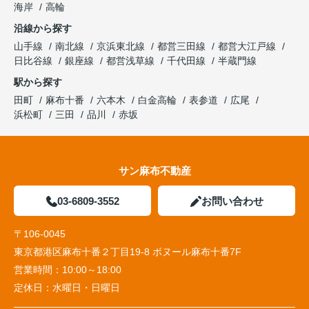
海岸
高輪
沿線から探す
山手線
南北線
京浜東北線
都営三田線
都営大江戸線
日比谷線
銀座線
都営浅草線
千代田線
半蔵門線
駅から探す
田町
麻布十番
六本木
白金高輪
表参道
広尾
浜松町
三田
品川
赤坂
サン麻布不動産
03-6809-3552
お問い合わせ
〒106-0045
東京都港区麻布十番２丁目19-8 ボヌール麻布十番7F
営業時間：
10:00～18:00
定休日：
水曜日・日曜日