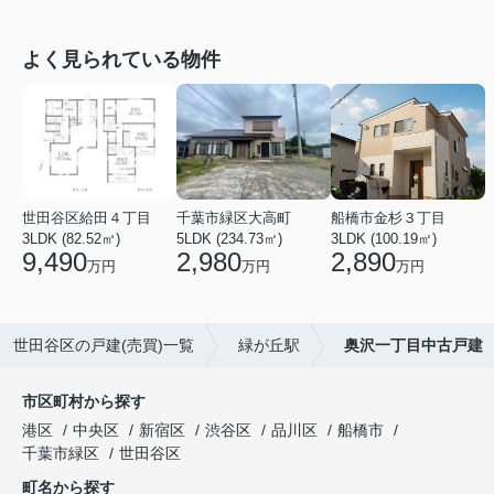
よく見られている物件
世田谷区給田４丁目
千葉市緑区大高町
船橋市金杉３丁目
3LDK (82.52㎡)
5LDK (234.73㎡)
3LDK (100.19㎡)
9,490
2,980
2,890
万円
万円
万円
世田谷区の戸建(売買)一覧
緑が丘駅
奥沢一丁目中古戸建
市区町村から探す
港区
中央区
新宿区
渋谷区
品川区
船橋市
千葉市緑区
世田谷区
町名から探す