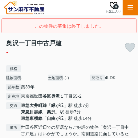
0
お気に入り
この物件の募集は終了しました。
奥沢一丁目中古戸建
-
-
価格
-
-(-)
4LDK
建物面積
土地面積
間取り
築39年
築年数
東京都
世田谷区
奥沢
１丁目55-2
所在地
東急大井町線
「
緑が丘
」駅 徒歩7分
交通
東急目黒線
「
奥沢
」駅 徒歩7分
東急東横線
「
自由が丘
」駅 徒歩14分
世田谷区近辺での新居ならご好評の物件「奥沢一丁目中
備考
古戸建」はいかがでしょうか。南側道路に面しているた