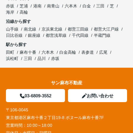
赤坂
芝浦
港南
南青山
六本木
白金
三田
芝
海岸
高輪
沿線から探す
山手線
南北線
京浜東北線
都営三田線
都営大江戸線
日比谷線
銀座線
都営浅草線
千代田線
半蔵門線
駅から探す
田町
麻布十番
六本木
白金高輪
表参道
広尾
浜松町
三田
品川
赤坂
サン麻布不動産
03-6809-3552
お問い合わせ
〒106-0045
東京都港区麻布十番２丁目19-8 ボヌール麻布十番7F
営業時間：
10:00～18:00
定休日：
水曜日・日曜日