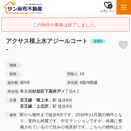
0
お気に入り
この物件の募集は終了しました。
アクサス桜上水アジールコート
空室0
-
-
価格
-
1K
面積
間取り
築9年
4階/9階建
築年数
所在階
東京都
杉並区
下高井戸
４丁目4-2
所在地
京王線
「
桜上水
」駅 徒歩8分
交通
京王線
「
上北沢
」駅 徒歩9分
駅から物件まで徒歩8分です。2016年11月築の物件とな
備考
り、室内も綺麗です。中古マンションですが、綺麗に整
備されているので住み心地良好です。こちらの物件はエ