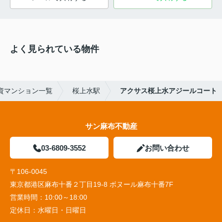
よく見られている物件
資マンション一覧
桜上水駅
アクサス桜上水アジールコート
サン麻布不動産
03-6809-3552
お問い合わせ
〒106-0045
東京都港区麻布十番２丁目19-8 ボヌール麻布十番7F
営業時間：
10:00～18:00
定休日：
水曜日・日曜日