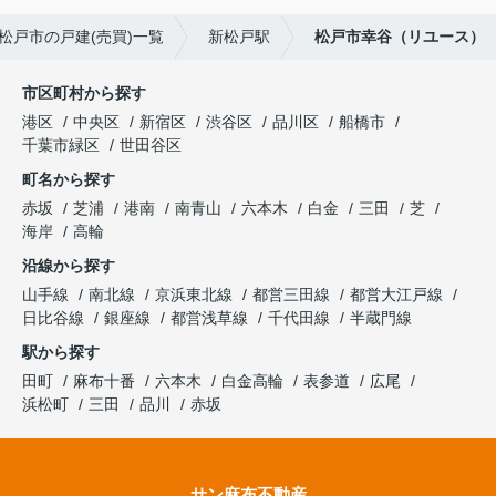
松戸市の戸建(売買)一覧
新松戸駅
松戸市幸谷（リユース）
市区町村から探す
港区
中央区
新宿区
渋谷区
品川区
船橋市
千葉市緑区
世田谷区
町名から探す
赤坂
芝浦
港南
南青山
六本木
白金
三田
芝
海岸
高輪
沿線から探す
山手線
南北線
京浜東北線
都営三田線
都営大江戸線
日比谷線
銀座線
都営浅草線
千代田線
半蔵門線
駅から探す
田町
麻布十番
六本木
白金高輪
表参道
広尾
浜松町
三田
品川
赤坂
サン麻布不動産