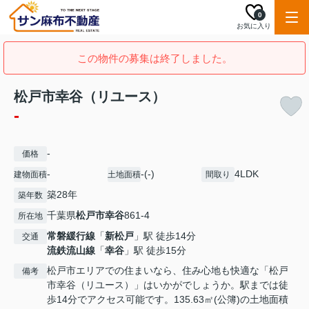
0
お気に入り
この物件の募集は終了しました。
松戸市幸谷（リユース）
-
-
価格
-
-(-)
4LDK
建物面積
土地面積
間取り
築28年
築年数
千葉県
松戸市
幸谷
861-4
所在地
常磐緩行線
「
新松戸
」駅 徒歩14分
交通
流鉄流山線
「
幸谷
」駅 徒歩15分
松戸市エリアでの住まいなら、住み心地も快適な「松戸
備考
市幸谷（リユース）」はいかがでしょうか。駅までは徒
歩14分でアクセス可能です。135.63㎡(公簿)の土地面積