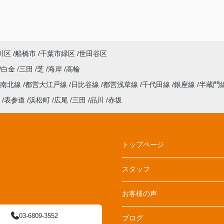
川区
船橋市
千葉市緑区
世田谷区
白金
三田
芝
海岸
高輪
南北線
都営大江戸線
日比谷線
都営浅草線
千代田線
銀座線
半蔵門
表参道
浜松町
広尾
三田
品川
赤坂
トップページ
スタッフ
お客様の声
03-6809-3552
ブログ