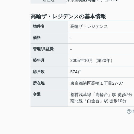
高輪ザ・レジデンスの基本情報
物件名
高輪ザ・レジデンス
価格
-
管理/共益費
-
築年月
2005年10月（築20年）
総戸数
574戸
所在地
東京都
港区
高輪
１丁目27-37
交通
都営浅草線
「
高輪台
」駅 徒歩7分
南北線
「
白金台
」駅 徒歩10分