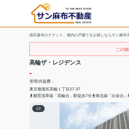
港区麻布のテナント、都内の戸建てをお探しならサン麻布
この物
高輪ザ・レジデンス
-
管理/共益費 -
東京都
港区
高輪
１丁目27-37
都営浅草線「高輪台」駅徒歩7分
南北線「白金台」
1
/
2