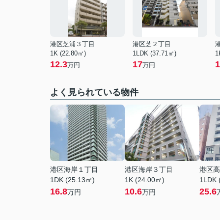
港区芝浦３丁目
港区芝２丁目
1K (22.80㎡)
1LDK (37.71㎡)
1
12.3
17
1
万円
万円
よく見られている物件
港区海岸１丁目
港区海岸３丁目
港区高
1DK (25.13㎡)
1K (24.00㎡)
1LDK 
16.8
10.6
25.6
万円
万円