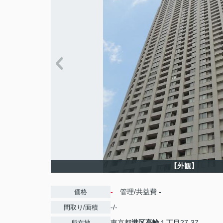
【外観】
-
管理/共益費
-
価格
-/-
間取り/面積
東京都
港区
高輪
１丁目27-37
所在地