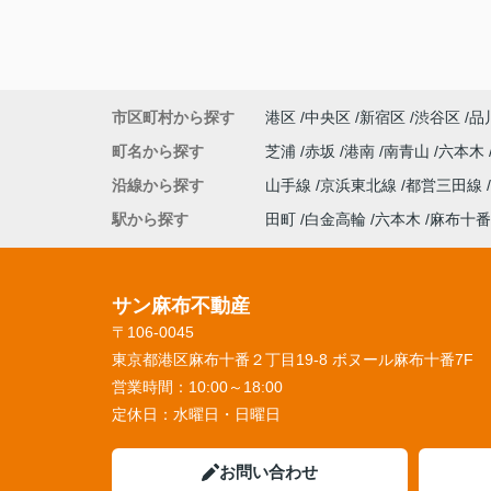
市区町村から探す
港区
中央区
新宿区
渋谷区
品
町名から探す
芝浦
赤坂
港南
南青山
六本木
沿線から探す
山手線
京浜東北線
都営三田線
駅から探す
田町
白金高輪
六本木
麻布十番
サン麻布不動産
〒106-0045
東京都港区麻布十番２丁目19-8 ボヌール麻布十番7F
営業時間：
10:00～18:00
定休日：
水曜日・日曜日
お問い合わせ