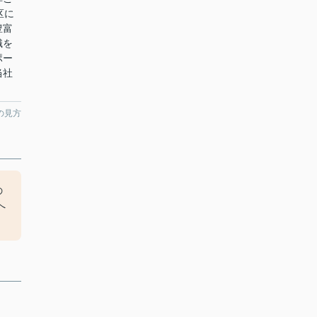
区に
豊富
識を
ポー
当社
の見方
の
へ