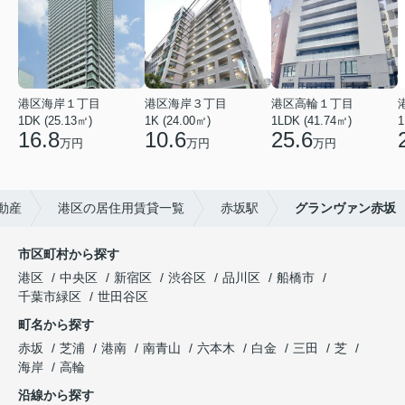
港区海岸１丁目
港区海岸３丁目
港区高輪１丁目
1DK (25.13㎡)
1K (24.00㎡)
1LDK (41.74㎡)
1
16.8
10.6
25.6
万円
万円
万円
動産
港区の居住用賃貸一覧
赤坂駅
グランヴァン赤坂
市区町村から探す
港区
中央区
新宿区
渋谷区
品川区
船橋市
千葉市緑区
世田谷区
町名から探す
赤坂
芝浦
港南
南青山
六本木
白金
三田
芝
海岸
高輪
沿線から探す