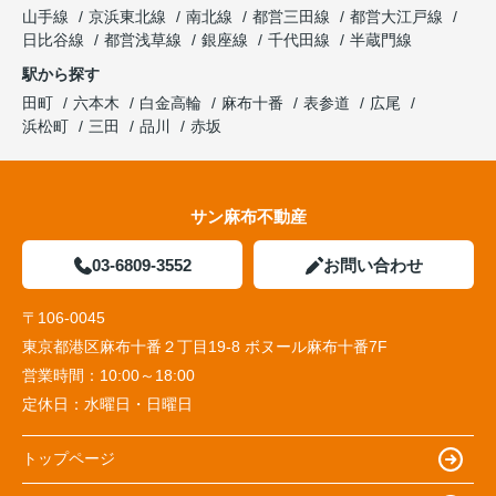
山手線
京浜東北線
南北線
都営三田線
都営大江戸線
日比谷線
都営浅草線
銀座線
千代田線
半蔵門線
駅から探す
田町
六本木
白金高輪
麻布十番
表参道
広尾
浜松町
三田
品川
赤坂
サン麻布不動産
03-6809-3552
お問い合わせ
〒106-0045
東京都港区麻布十番２丁目19-8 ボヌール麻布十番7F
営業時間：
10:00～18:00
定休日：
水曜日・日曜日
トップページ