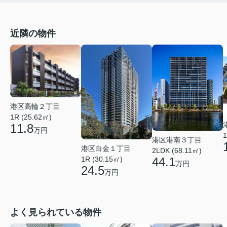
近隣の物件
港区高輪２丁目
1R (25.62㎡)
11.8
万円
1
港区港南３丁目
港区白金１丁目
2LDK (68.11㎡)
1R (30.15㎡)
44.1
万円
24.5
万円
よく見られている物件