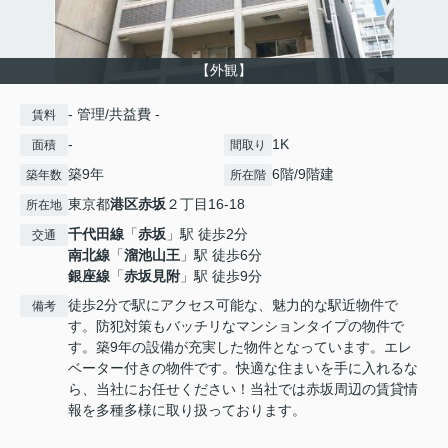
【外観】
- 管理/共益費 -
賃料
-
1K
面積
間取り
築9年
6階/9階建
築年数
所在階
東京都
港区
赤坂
２丁目16-18
所在地
千代田線
「
赤坂
」駅 徒歩2分
交通
南北線
「
溜池山王
」駅 徒歩6分
銀座線
「
赤坂見附
」駅 徒歩9分
徒歩2分で駅にアクセス可能な、魅力的な駅近物件で
備考
す。防犯対策もバッチリなマンションタイプの物件で
す。築9年の設備が充実した物件となっています。エレ
ベーター付きの物件です。快適な住まいを手に入れるな
ら、当社にお任せください！当社では赤坂周辺の賃貸情
報を多種多様に取り扱っております。