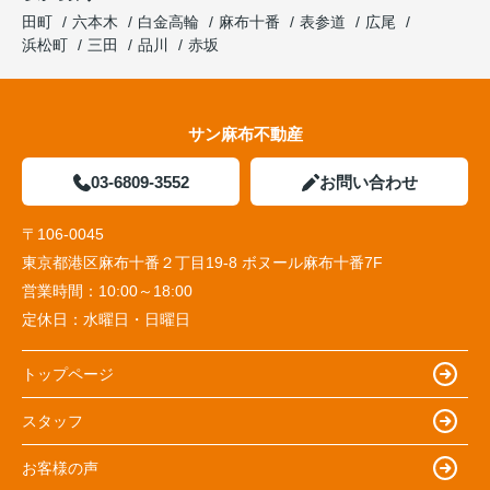
田町
六本木
白金高輪
麻布十番
表参道
広尾
浜松町
三田
品川
赤坂
サン麻布不動産
03-6809-3552
お問い合わせ
〒106-0045
東京都港区麻布十番２丁目19-8 ボヌール麻布十番7F
営業時間：
10:00～18:00
定休日：
水曜日・日曜日
トップページ
スタッフ
お客様の声