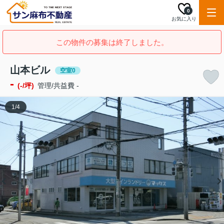
0
お気に入り
この物件の募集は終了しました。
山本ビル
空室0
-
(-/坪)
管理/共益費 -
1
/
4