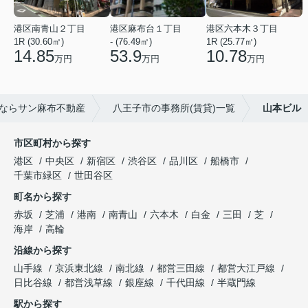
港区南青山２丁目
港区麻布台１丁目
港区六本木３丁目
1R (30.60㎡)
- (76.49㎡)
1R (25.77㎡)
14.85
53.9
10.78
万円
万円
万円
ならサン麻布不動産
八王子市の事務所(賃貸)一覧
山本ビル
市区町村から探す
港区
中央区
新宿区
渋谷区
品川区
船橋市
千葉市緑区
世田谷区
町名から探す
赤坂
芝浦
港南
南青山
六本木
白金
三田
芝
海岸
高輪
沿線から探す
山手線
京浜東北線
南北線
都営三田線
都営大江戸線
日比谷線
都営浅草線
銀座線
千代田線
半蔵門線
駅から探す