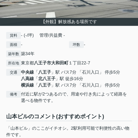
【外観】解放感ある場所です
- (-/坪) 管理/共益費 -
賃料
-
-
面積
坪数
築34年
築年数
東京都
八王子市
大和田町
１丁目22-7
所在地
中央線
「
八王子
」駅 バス7分 「石川入口」 停歩5分
交通
八高線
「
北八王子
」駅 徒歩16分
横浜線
「
八王子
」駅 バス7分 「石川入口」 停歩5分
付近に駅が2つあるので、用途や行き先によって経路を
備考
選べる物件です。
山本ビルのコメント(おすすめポイント)
「山本ビル」のここがイチオシ。2駅利用可能で利便性の高い物
件です。